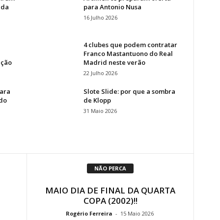
 da
para Antonio Nusa
16 Julho 2026
4 clubes que podem contratar
Franco Mastantuono do Real
ação
Madrid neste verão
22 Julho 2026
para
Slote Slide: por que a sombra
 do
de Klopp
31 Maio 2026
NÃO PERCA
MAIO DIA DE FINAL DA QUARTA
COPA (2002)!!
Rogério Ferreira
-
15 Maio 2026