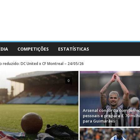
ÉDIA
COMPETIÇÕES
ESTATÍSTICAS
 reduzido: DC United x CF Montreal – 24/05/26
0
Arsenal concorda com term
pessoais e prepara £ 70 milh
para Guimarães