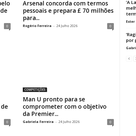
‘A L
pelo
Arsenal concorda com termos
melh
 de
pessoais e prepara £ 70 milhões
term
para...
Ester
Rogério Ferreira
-
24 Julho 2026
0
0
‘Rag
por 
Gabri
COMPETIÇÕES
Man U pronto para se
 de
comprometer com o objetivo
da Premier...
Gabriela Ferreira
-
24 Julho 2026
0
0