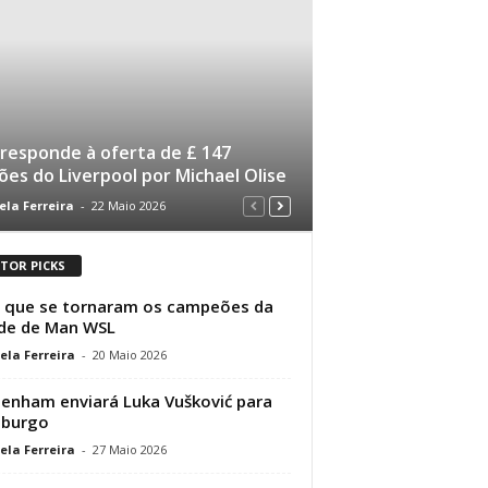
 responde à oferta de £ 147
ões do Liverpool por Michael Olise
ela Ferreira
-
22 Maio 2026
ITOR PICKS
 que se tornaram os campeões da
de de Man WSL
ela Ferreira
-
20 Maio 2026
enham enviará Luka Vušković para
burgo
ela Ferreira
-
27 Maio 2026