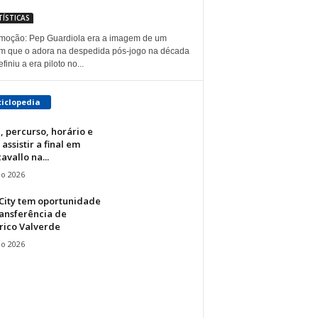
TÍSTICAS
emoção: Pep Guardiola era a imagem de um
 que o adora na despedida pós-jogo na década
finiu a era piloto no...
ciclopedia
l, percurso, horário e
assistir a final em
avallo na...
io 2026
City tem oportunidade
ansferência de
rico Valverde
io 2026