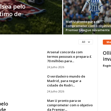
lsea pelo
stimo de
Man U pronto para se
comprometer com o objetivo
Premier League novamente
Me
All
Arsenal concorda com
Oll
termos pessoais e prepara £
inv
70 milhões para...
Rogér
24 Julho 2026
O verdadeiro mundo de
Madrid, para negar a
cidade de Rodri...
24 Julho 2026
Man U pronto para se
pelo
comprometer com o objetivo
 de
da Premier...