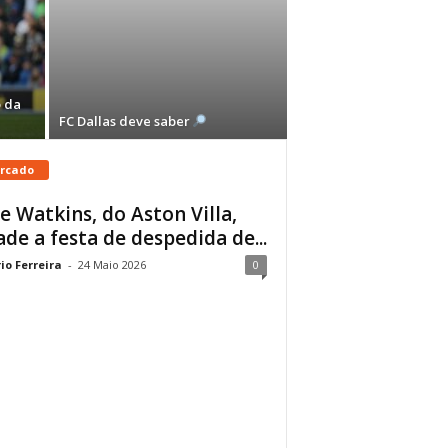
 da
FC Dallas deve saber
rcado
ie Watkins, do Aston Villa,
ade a festa de despedida de...
io Ferreira
-
24 Maio 2026
0