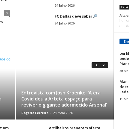
24 Julho 2026
ESTA
0
FC Dallas deve saber
Alta 
homem
ro
24 Julho 2026
que de
En
perfi
onde 
Pianc
All
30 Ma
Man 
de tr
Fede
Entrevista com Josh Kroenke: ‘A era
a
Covid deu a Arteta espaço para
15 Ma
l
reviver o gigante adormecido Arsenal’
Rogério Ferreira
-
28 Maio 2026
m: um
Artilheiros preparam oferta