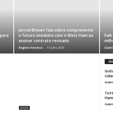
Jarrod Bowen fala sobre comprometer
 para
o futuro imediato com o West Ham ao
Falk
assinar contrato revisado
milh
Rogério Ferreira
-
17 Julho 2026
Gabri
ED
Gols
cida
Gabri
Tott
Ham
Gabri
JOGOS