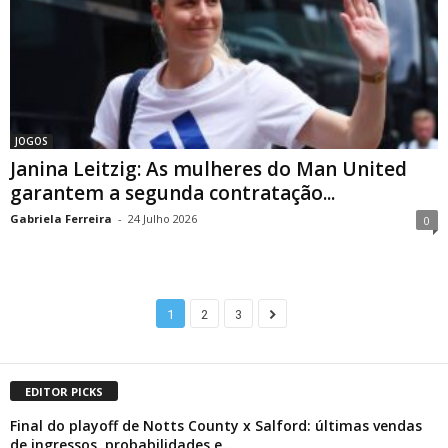
JOGOS
Janina Leitzig: As mulheres do Man United
garantem a segunda contratação...
Gabriela Ferreira
-
24 Julho 2026
0
1
2
3
EDITOR PICKS
Final do playoff de Notts County x Salford: últimas vendas
de ingressos, probabilidades e...