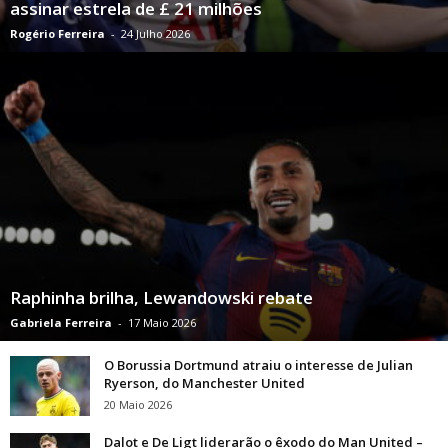
assinar estrela de £ 21 milhões
Rogério Ferreira
-
24 Julho 2026
Raphinha brilha, Lewandowski rebate
Gabriela Ferreira
-
17 Maio 2026
O Borussia Dortmund atraiu o interesse de Julian
Ryerson, do Manchester United
20 Maio 2026
Dalot e De Ligt liderarão o êxodo do Man United –