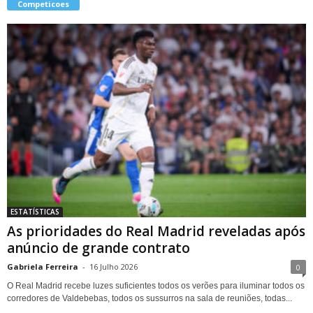
Competicoes
ESTATÍSTICAS
As prioridades do Real Madrid reveladas após
anúncio de grande contrato
Gabriela Ferreira
-
16 Julho 2026
0
O Real Madrid recebe luzes suficientes todos os verões para iluminar todos os
corredores de Valdebebas, todos os sussurros na sala de reuniões, todas...