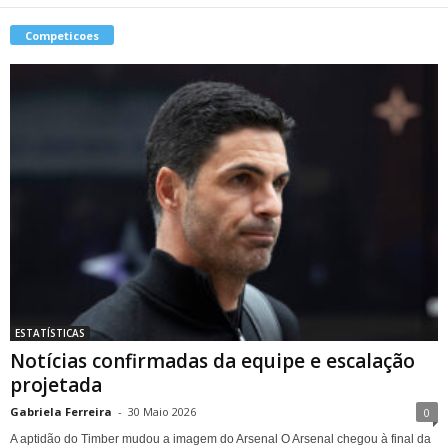
Competicoes
ESTATÍSTICAS
Notícias confirmadas da equipe e escalação
projetada
Gabriela Ferreira
-
30 Maio 2026
0
A aptidão do Timber mudou a imagem do Arsenal O Arsenal chegou à final da