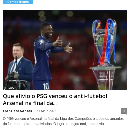
Competicoes
JOGOS
Que alívio o PSG venceu o anti-futebol
Arsenal na final da...
Francisco Santos
-
31 Maio 2026
0
O PSG venceu o Arsenal na final da Liga dos Campeões e todos os amantes
do futebol respiraram aliviados. O jogo começou mal, um desvio...