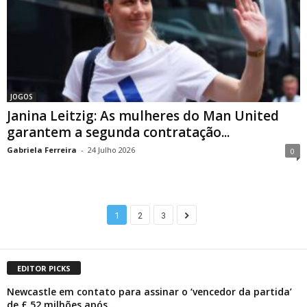
JOGOS
Janina Leitzig: As mulheres do Man United
garantem a segunda contratação...
Gabriela Ferreira
-
24 Julho 2026
0
1
2
3
EDITOR PICKS
Newcastle em contato para assinar o ‘vencedor da partida’
de £ 52 milhões após...