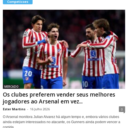
Competicoes
MERCADO
Os clubes preferem vender seus melhores
jogadores ao Arsenal em vez...
Ester Martins
-
16 Julho 2026
0
O Arsenal monitora Julian Alvarez há algum tempo e, embora vários clubes
ainda estejam interessados ​​no atacante, os Gunners ainda podem vencer a
corrida...