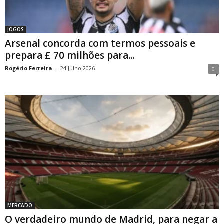
JOGOS
Arsenal concorda com termos pessoais e
prepara £ 70 milhões para...
Rogério Ferreira
-
24 Julho 2026
0
MERCADO
O verdadeiro mundo de Madrid, para negar a