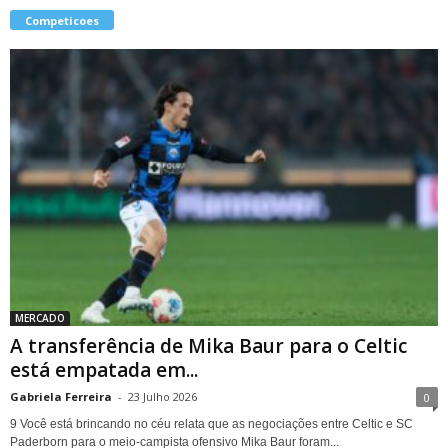
Competicoes
MERCADO
A transferência de Mika Baur para o Celtic
está empatada em...
Gabriela Ferreira
-
23 Julho 2026
0
9 Você está brincando no céu relata que as negociações entre Celtic e SC
Paderborn para o meio-campista ofensivo Mika Baur foram...