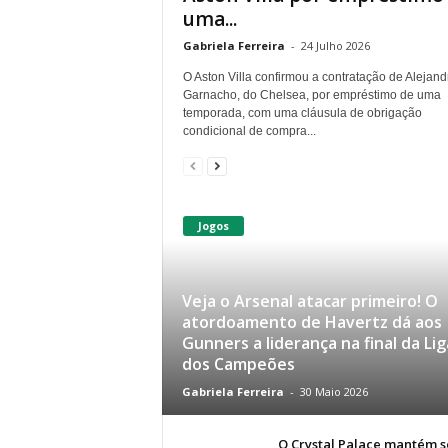
uma...
Gabriela Ferreira
-
24 Julho 2026
O Aston Villa confirmou a contratação de Alejand
Garnacho, do Chelsea, por empréstimo de uma
temporada, com uma cláusula de obrigação
condicional de compra...
Jogos
Veja o Arsenal atacar primeiro! O
atordoamento de Havertz dá aos
Gunners a liderança na final da Lig
dos Campeões
Gabriela Ferreira
-
30 Maio 2026
O Crystal Palace mantém s