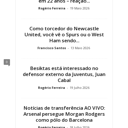
em 22 anos – reação...
Rogério Ferreira
-
19 Maio 2026
Como torcedor do Newcastle
United, você vê o Spurs ou o West
Ham sendo...
Francisco Santos
-
13 Maio 2026
0
Besiktas está interessado no
defensor externo da Juventus, Juan
Cabal
Rogério Ferreira
-
19 Julho 2026
Notícias de transferência AO VIVO:
Arsenal persegue Morgan Rodgers
como pólo do Barcelona
Rogério Ferreira
-
18 Julho 2026