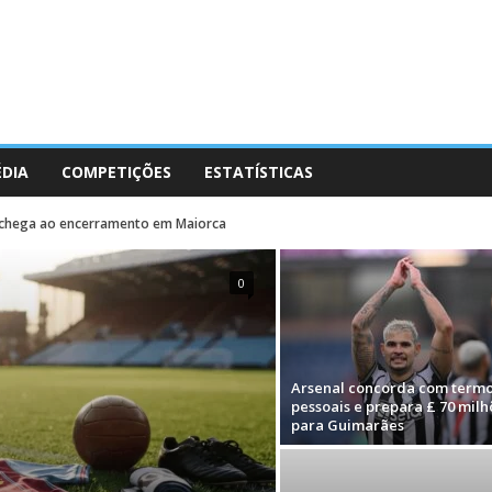
ÉDIA
COMPETIÇÕES
ESTATÍSTICAS
 chega ao encerramento em Maiorca
0
Arsenal concorda com term
pessoais e prepara £ 70 milh
para Guimarães