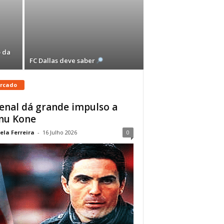
 da
FC Dallas deve saber
rcado
enal dá grande impulso a
nu Kone
ela Ferreira
-
16 Julho 2026
0