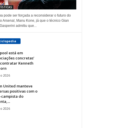
TÍSTICAS
a pode ser forçada a reconsiderar o futuro do
do Arsenal, Manu Kone, já que o técnico Gian
Gasperini admitiu que...
ciclopedia
pool está em
ciações concretas’
 contratar Kenneth
horn
io 2026
n United manteve
rsas positivas com o
-campista do
nta,...
io 2026