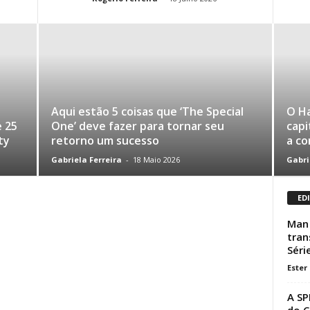
Aqui estão 5 coisas que ‘The Special
O H
 25
One’ deve fazer para tornar seu
capi
ty
retorno um sucesso
a co
Gabriela Ferreira
-
18 Maio 2026
Gabri
ED
Man 
tran
Séri
Ester
A SP
do C