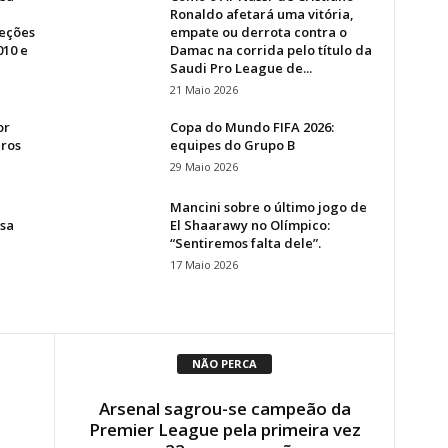
Ronaldo afetará uma vitória,
leções
empate ou derrota contra o
010 e
Damac na corrida pelo título da
Saudi Pro League de...
21 Maio 2026
or
Copa do Mundo FIFA 2026:
uros
equipes do Grupo B
29 Maio 2026
Mancini sobre o último jogo de
isa
El Shaarawy no Olímpico:
“Sentiremos falta dele”.
17 Maio 2026
NÃO PERCA
Arsenal sagrou-se campeão da
Premier League pela primeira vez