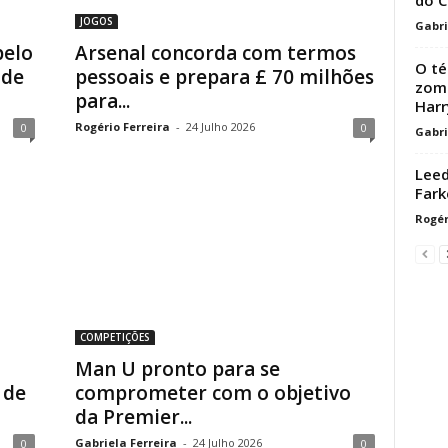
JOGOS
Gabri
pelo
Arsenal concorda com termos
O té
 de
pessoais e prepara £ 70 milhões
zomb
para...
Harr
Rogério Ferreira
-
24 Julho 2026
0
0
Gabri
Leed
Fark
Rogér
COMPETIÇÕES
Man U pronto para se
 de
comprometer com o objetivo
da Premier...
Gabriela Ferreira
-
24 Julho 2026
0
0