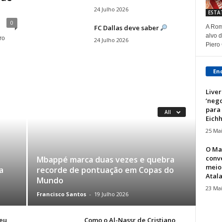
24 Julho 2026
ESTA
0
FC Dallas deve saber
A Rom
alvo 
ro
24 Julho 2026
Piero 
En
Liver
‘nego
para
All
Eich
25 Ma
O Ma
conve
Mbappé marca duas vezes e quebra
meio
a
recorde de pontuação em Copas do
Atala
Mundo
23 Ma
Francisco Santos
-
19 Julho 2026
eu
Como o Al-Nassr de Cristiano