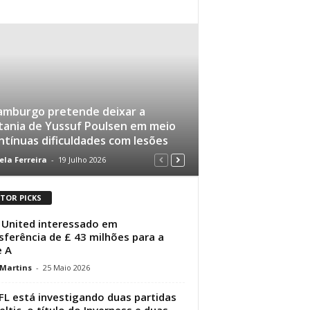
amburgo pretende deixar a
tania de Yussuf Poulsen em meio
ntínuas dificuldades com lesões
ela Ferreira
-
19 Julho 2026
ITOR PICKS
United interessado em
sferência de £ 43 milhões para a
e A
 Martins
-
25 Maio 2026
FL está investigando duas partidas
eltic, o título do Inverness e duas...