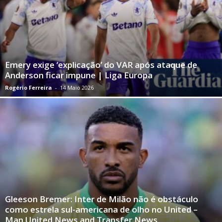
Emery exige ‘explicação’ do VAR após ataque de
Anderson ficar impune | Liga Europa
Rogério Ferreira
-
14 Maio 2026
Gleeson Bremer: Inter de Milão não é obstáculo
como estrela sul-americana de olho no United –
Man United News and Transfer News