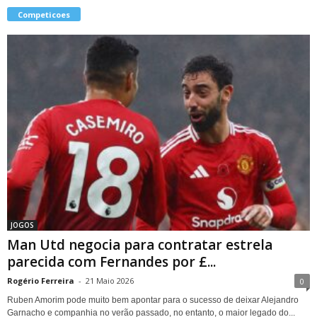
Competicoes
JOGOS
Man Utd negocia para contratar estrela
parecida com Fernandes por £...
Rogério Ferreira
-
21 Maio 2026
0
Ruben Amorim pode muito bem apontar para o sucesso de deixar Alejandro
Garnacho e companhia no verão passado, no entanto, o maior legado do...