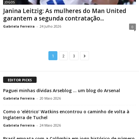
JOGOS
Janina Leitzig: As mulheres do Man United
garantem a segunda contratação...
Gabriela Ferreira
-
24 Julho 2026
0
1
2
3
EDITOR PICKS
Paguei minhas dívidas Arseblog … um blog do Arsenal
Gabriela Ferreira
-
20 Maio 2026
Como o ‘elétrico’ Watkins encontrou o caminho de volta à
Inglaterra de Tuchel
Gabriela Ferreira
-
24 Maio 2026
Brasil empata com a Colômbia em jogo histórico de número