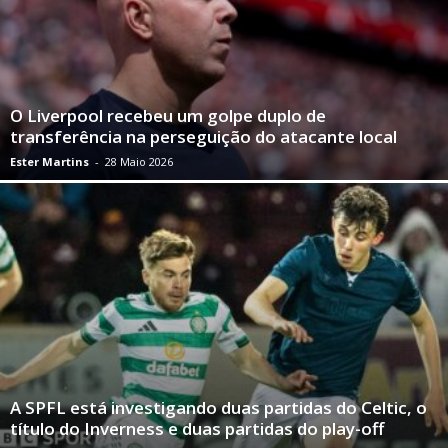
O Liverpool recebeu um golpe duplo de
transferência na perseguição do atacante local
Ester Martins
-
28 Maio 2026
A SPFL está investigando duas partidas do Celtic, o
título do Inverness e duas partidas do play-off