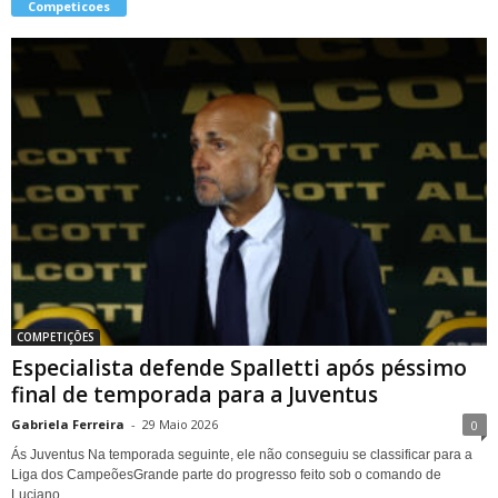
Competicoes
COMPETIÇÕES
Especialista defende Spalletti após péssimo
final de temporada para a Juventus
Gabriela Ferreira
-
29 Maio 2026
0
Ás Juventus Na temporada seguinte, ele não conseguiu se classificar para a
Liga dos CampeõesGrande parte do progresso feito sob o comando de
Luciano...