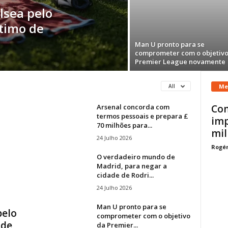
lsea pelo
stimo de
Man U pronto para se
comprometer com o objetivo
Premier League novamente
Me
All
Arsenal concorda com
Con
termos pessoais e prepara £
imp
70 milhões para...
mil
24 Julho 2026
Rogér
O verdadeiro mundo de
Madrid, para negar a
cidade de Rodri...
24 Julho 2026
Man U pronto para se
pelo
comprometer com o objetivo
 de
da Premier...