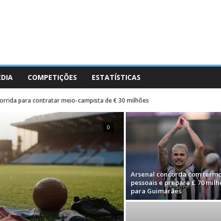
ÉDIA
COMPETIÇÕES
ESTATÍSTICAS
 corrida para contratar meio-campista de € 30 milhões
0
Arsenal concorda com term
pessoais e prepara £ 70 milh
para Guimarães