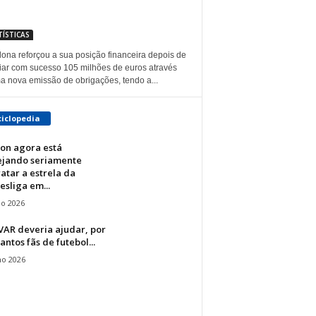
TÍSTICAS
lona reforçou a sua posição financeira depois de
iar com sucesso 105 milhões de euros através
a nova emissão de obrigações, tendo a...
ciclopedia
ton agora está
ejando seriamente
atar a estrela da
sliga em...
io 2026
VAR deveria ajudar, por
antos fãs de futebol...
ho 2026