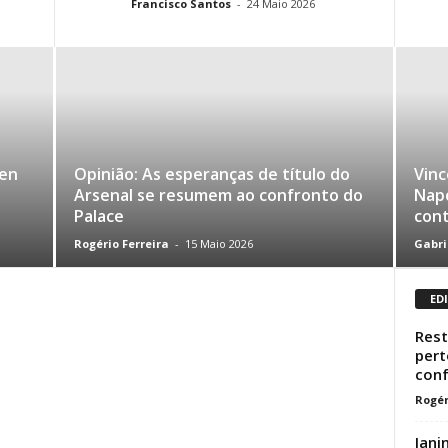
Francisco Santos
-
24 Maio 2026
gen
Opinião: As esperanças de título do
Vinc
Arsenal se resumem ao confronto do
Napo
Palace
con
Rogério Ferreira
-
15 Maio 2026
Gabri
ED
Rest
pert
conf
Rogér
Jani