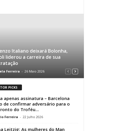
enzo Italiano deixará Bolonha,
li liderou a carreira de sua
tratação
ela Ferreira
-
26 Maio 2026
ITOR PICKS
a apenas assinatura – Barcelona
o de confirmar adversário para o
ronto do Troféu...
io Ferreira
-
22 Julho 2026
na Leitzig: As mulheres do Man