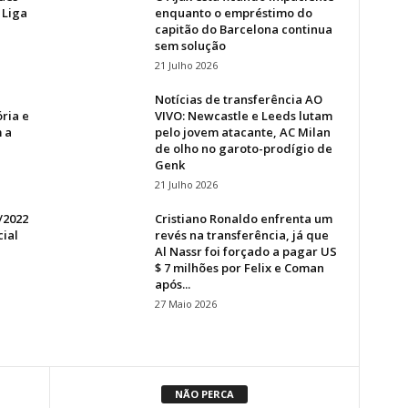
 Liga
enquanto o empréstimo do
capitão do Barcelona continua
sem solução
21 Julho 2026
Notícias de transferência AO
ria e
VIVO: Newcastle e Leeds lutam
 a
pelo jovem atacante, AC Milan
de olho no garoto-prodígio de
Genk
21 Julho 2026
1/2022
Cristiano Ronaldo enfrenta um
cial
revés na transferência, já que
Al Nassr foi forçado a pagar US
$ 7 milhões por Felix e Coman
após...
27 Maio 2026
NÃO PERCA