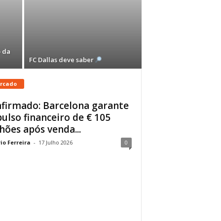
 da
FC Dallas deve saber
rcado
firmado: Barcelona garante
ulso financeiro de € 105
hões após venda...
io Ferreira
-
17 Julho 2026
0