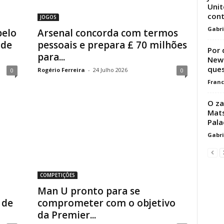
Unit
cont
JOGOS
Gabri
pelo
Arsenal concorda com termos
 de
pessoais e prepara £ 70 milhões
Por 
para...
Newc
que
Rogério Ferreira
-
24 Julho 2026
0
0
Franc
O za
Mats
Pala
Gabri
COMPETIÇÕES
Man U pronto para se
 de
comprometer com o objetivo
da Premier...