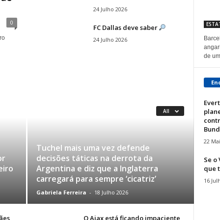
24 Julho 2026
0
ESTA
FC Dallas deve saber
ro
Barce
24 Julho 2026
angar
de um
En
Ever
plan
All
contr
Bunde
22 Ma
Tuchel mais uma vez defende
or
decisões táticas na derrota da
Se o 
eiro
Argentina e diz que a Inglaterra
que t
carregará para sempre ‘cicatriz’
16 Jul
Gabriela Ferreira
-
18 Julho 2026
ães
O Ajax está ficando impaciente