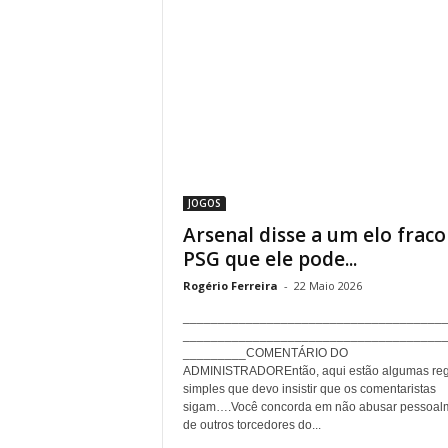
JOGOS
Arsenal disse a um elo fraco
PSG que ele pode...
Rogério Ferreira
-
22 Maio 2026
_____________________________________
_____________________________________
_________COMENTÁRIO DO
ADMINISTRADOREntão, aqui estão algumas reg
simples que devo insistir que os comentaristas
sigam….Você concorda em não abusar pessoal
de outros torcedores do...