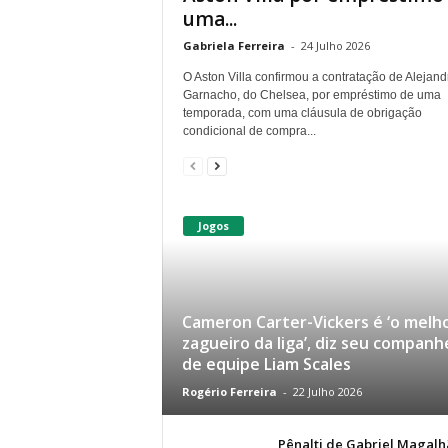
uma...
Gabriela Ferreira
-
24 Julho 2026
O Aston Villa confirmou a contratação de Alejand
Garnacho, do Chelsea, por empréstimo de uma
temporada, com uma cláusula de obrigação
condicional de compra...
Jogos
Cameron Carter-Vickers é ‘o melh
zagueiro da liga’, diz seu companh
de equipe Liam Scales
Rogério Ferreira
-
22 Julho 2026
Pênalti de Gabriel Magalh