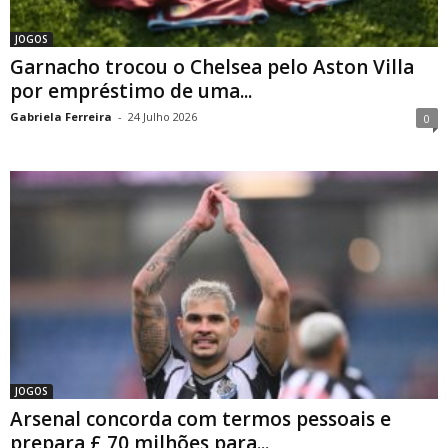
JOGOS
Garnacho trocou o Chelsea pelo Aston Villa
por empréstimo de uma...
Gabriela Ferreira
-
24 Julho 2026
0
JOGOS
Arsenal concorda com termos pessoais e
prepara £ 70 milhões para...