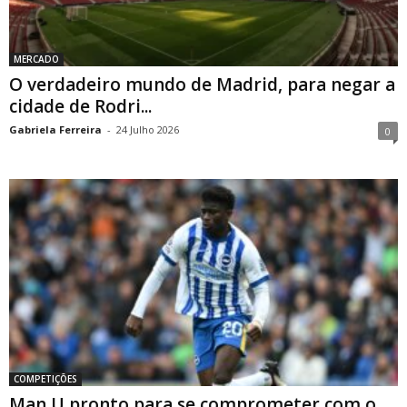
MERCADO
O verdadeiro mundo de Madrid, para negar a
cidade de Rodri...
Gabriela Ferreira
-
24 Julho 2026
0
COMPETIÇÕES
Man U pronto para se comprometer com o