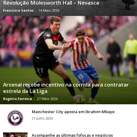
Revolução Molesworth Hall – Nevasca
Francisco Santos
-
14 Maio 2026
Arsenal recebe incentivo na corrida para contratar
estrela da La Liga
Rogério Ferreira
-
27 Maio 2026
Manchester City aposta em Ibrahim Mbaye
21 Julho 2026
Acompanhe as últimas fofocas e negócios