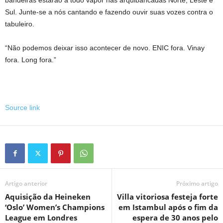
bandeiras estarão a todo vapor nas arquibancadas Norte, Leste e
Sul. Junte-se a nós cantando e fazendo ouvir suas vozes contra o
tabuleiro.
“Não podemos deixar isso acontecer de novo. ENIC fora. Vinay
fora. Long fora.”
Source link
Artigo anterior
Próximo artigo
Aquisição da Heineken
Villa vitoriosa festeja forte
‘Oslo’ Women’s Champions
em Istambul após o fim da
League em Londres
espera de 30 anos pelo