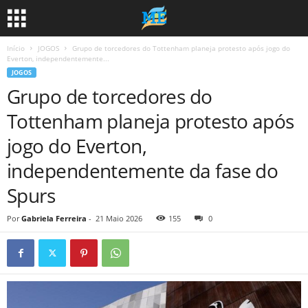
Início
JOGOS
Grupo de torcedores do Tottenham planeja protesto após jogo do
Everton, independentemente...
JOGOS
Grupo de torcedores do
Tottenham planeja protesto após
jogo do Everton,
independentemente da fase do
Spurs
Por
Gabriela Ferreira
-
21 Maio 2026
155
0