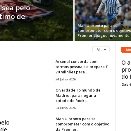
lsea pelo
stimo de
Man U pronto para se
comprometer com o objetivo
Premier League novamente
Me
All
Arsenal concorda com
O a
termos pessoais e prepara £
pro
70 milhões para...
do 
24 Julho 2026
Gabri
O verdadeiro mundo de
Madrid, para negar a
cidade de Rodri...
24 Julho 2026
Man U pronto para se
pelo
comprometer com o objetivo
 de
da Premier...