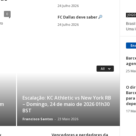
24 Julho 2026
0
JOGO
FC Dallas deve saber
ro
Brasi
24 Julho 2026
Uma le
En
Barce
agen
All
25 Ma
O dir
Barc
Escalação: KC Athletic vs New York RB
para 
depe
om
– Domingo, 24 de maio de 2026 01h30
BST
17 Ma
Francisco Santos
-
23 Maio 2026
k
Vencedores e perdedores da