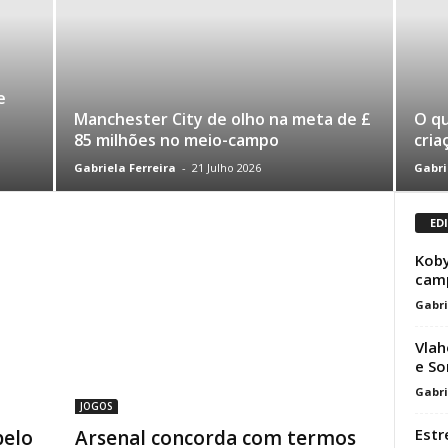
e
Manchester City de olho na meta de £
O qu
85 milhões no meio-campo
cria
Gabriela Ferreira
-
21 Julho 2026
Gabri
ED
Koby
camp
Gabri
Vlah
e So
Gabri
JOGOS
Estr
pelo
Arsenal concorda com termos