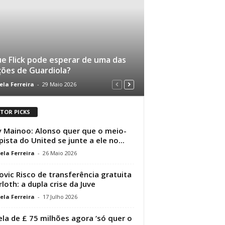
e Flick pode esperar de uma das
ções de Guardiola?
ela Ferreira
-
29 Maio 2026
ITOR PICKS
 Mainoo: Alonso quer que o meio-
ista do United se junte a ele no...
ela Ferreira
-
26 Maio 2026
ovic Risco de transferência gratuita
rloth: a dupla crise da Juve
ela Ferreira
-
17 Julho 2026
ela de £ 75 milhões agora ‘só quer o