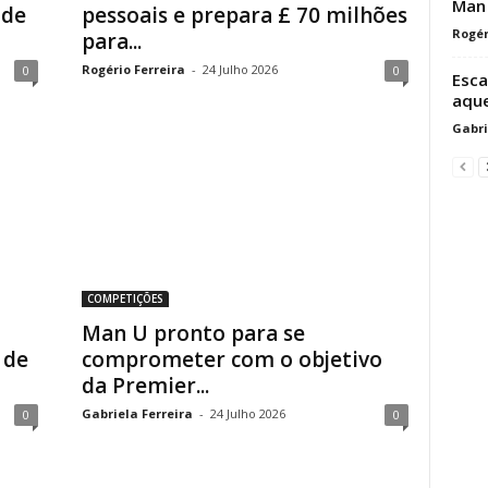
Man 
 de
pessoais e prepara £ 70 milhões
Rogér
para...
Rogério Ferreira
-
24 Julho 2026
0
0
Esca
aque
Gabri
COMPETIÇÕES
Man U pronto para se
 de
comprometer com o objetivo
da Premier...
Gabriela Ferreira
-
24 Julho 2026
0
0