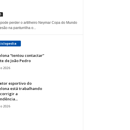
S
l pode perder o artilheiro Neymar Copa do Mundo
são na panturrilha o...
ciclopedia
lona “tentou contactar”
te de João Pedro
io 2026
etor esportivo do
elona está trabalhando
corrigir a
ndência...
io 2026