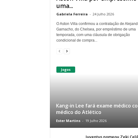
uma...
Gabriela Ferreira
-
24 Julho 2026
O Aston Villa confirmou a contratação de Alejand
Garnacho, do Chelsea, por empréstimo de uma
temporada, com uma cláusula de obrigação
condicional de compra...
Jogos
Kang-in Lee fará exame médico c
médico do Atlético
Ester Martins
-
19 Julho 2026
Juventus nomeou Zeki Celi