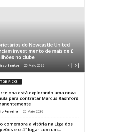
rietários do Newcastle United
ciam investimento de mais de £
ilhões no clube
isco Santos
-
20 Maio 2026
ITOR PICKS
rcelona está explorando uma nova
ula para contratar Marcus Rashford
manentemente
io Ferreira
-
20 Maio 2026
 comemora a vitória na Liga dos
eões e o 4º lugar com um...