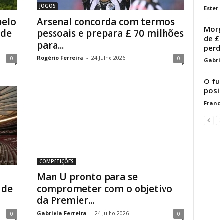
JOGOS
Ester
pelo
Arsenal concorda com termos
Morg
 de
pessoais e prepara £ 70 milhões
de £
para...
perd
Rogério Ferreira
-
24 Julho 2026
0
0
Gabri
O fu
posi
Franc
COMPETIÇÕES
Man U pronto para se
 de
comprometer com o objetivo
da Premier...
Gabriela Ferreira
-
24 Julho 2026
0
0