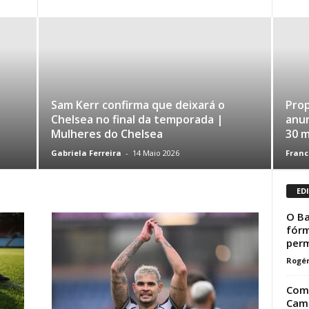
Sam Kerr confirma que deixará o
Prop
Chelsea no final da temporada |
anun
Mulheres do Chelsea
30 m
Gabriela Ferreira
-
14 Maio 2026
Franc
ED
O Ba
fórm
per
Rogér
Como
Camp