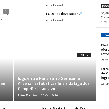
24 Julho 2026
JOGO
0
FC Dallas deve saber
Sejam
Dalla
ro
24 Julho 2026
nove..
En
Chel
ofert
estre
All
19 Ma
Estr
de £ 
ingre
Jogo entre Paris Saint-Germain e
e em
Arsenal: estatísticas finais da Liga dos
22 Jul
Campeões – ao vivo
Ester Martins
-
30 Maio 2026
dos:
Franco Mastantuono, do Real