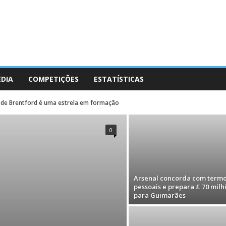
ÉDIA
COMPETIÇÕES
ESTATÍSTICAS
 de Brentford é uma estrela em formação
0
Arsenal concorda com term
pessoais e prepara £ 70 milh
para Guimarães