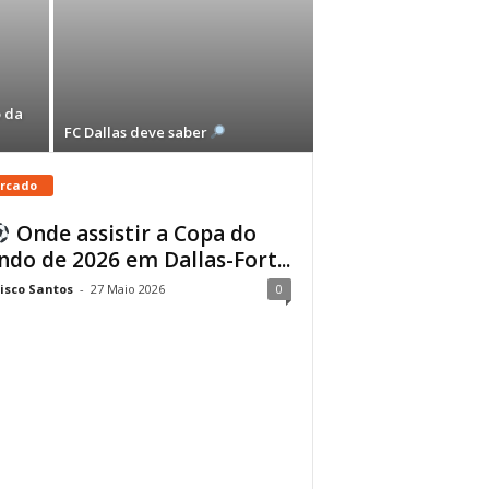
 da
FC Dallas deve saber
rcado
Onde assistir a Copa do
do de 2026 em Dallas-Fort...
isco Santos
-
27 Maio 2026
0