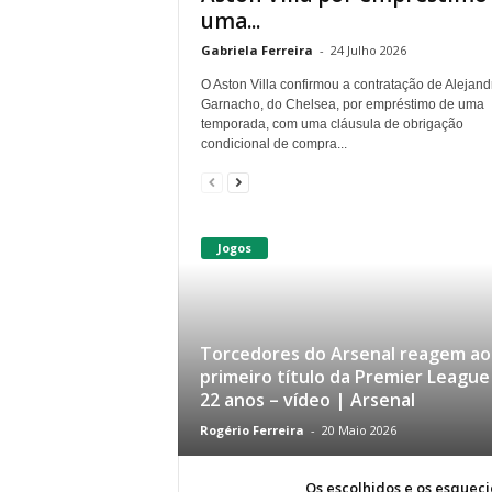
uma...
Gabriela Ferreira
-
24 Julho 2026
O Aston Villa confirmou a contratação de Alejand
Garnacho, do Chelsea, por empréstimo de uma
temporada, com uma cláusula de obrigação
condicional de compra...
Jogos
Torcedores do Arsenal reagem ao
primeiro título da Premier Leagu
22 anos – vídeo | Arsenal
Rogério Ferreira
-
20 Maio 2026
Os escolhidos e os esqueci