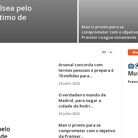
lsea pelo
stimo de
Man U pronto para se
comprometer com o objetivo
Premier League novamente
Me
All
Arsenal concorda com
termos pessoais e prepara £
Mun
70 milhões para...
Franc
24 Julho 2026
O verdadeiro mundo de
Madrid, para negar a
cidade de Rodri...
24 Julho 2026
Man U pronto para se
pelo
comprometer com o objetivo
 de
da Premier...