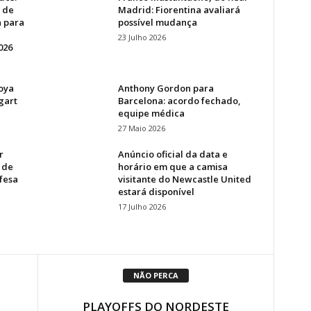
 de
Madrid: Fiorentina avaliará
a para
possível mudança
23 Julho 2026
026
oya
Anthony Gordon para
gart
Barcelona: acordo fechado,
equipe médica
27 Maio 2026
r
Anúncio oficial da data e
 de
horário em que a camisa
fesa
visitante do Newcastle United
estará disponível
17 Julho 2026
NÃO PERCA
PLAYOFFS DO NORDESTE