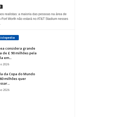
S
os realistas: a maioria das pessoas na área de
s-Fort Worth não estará no AT&T Stadium nesses
.
ciclopedia
sea considera grande
a de £ 90 milhões pela
la em...
io 2026
ela da Copa do Mundo
60 milhões quer
ssar...
ho 2026