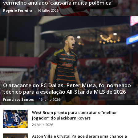
vermelho anulado ‘causaria muita polêmica’
Rogério Ferreira
-
16 Julho 2026
O atacante do FC Dallas, Peter Musa, foi nomeado
técnico para a escalação All-Star da MLS de 2026
Francisco Santos
-
16 Julho 2026
West Brom pronto para contratar o “melhor
jogador” do Blackburn Rovers
24 Maio 2026
Aston Villa e Crystal Palace deram uma chance a