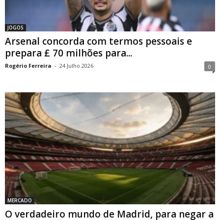
JOGOS
Arsenal concorda com termos pessoais e
prepara £ 70 milhões para...
Rogério Ferreira
-
24 Julho 2026
0
MERCADO
O verdadeiro mundo de Madrid, para negar a