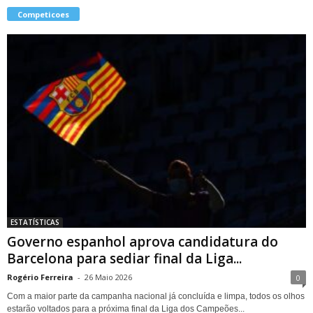
Competicoes
ESTATÍSTICAS
Governo espanhol aprova candidatura do
Barcelona para sediar final da Liga...
Rogério Ferreira
-
26 Maio 2026
0
Com a maior parte da campanha nacional já concluída e limpa, todos os olhos
estarão voltados para a próxima final da Liga dos Campeões...