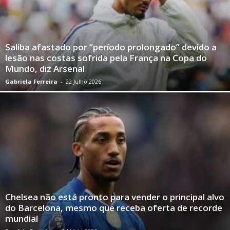
Saliba afastado por “período prolongado” devido a
lesão nas costas sofrida pela França na Copa do
Mundo, diz Arsenal
Gabriela Ferreira
-
22 Julho 2026
Chelsea não está pronto para vender o principal alvo
do Barcelona, ​​mesmo que receba oferta de recorde
mundial