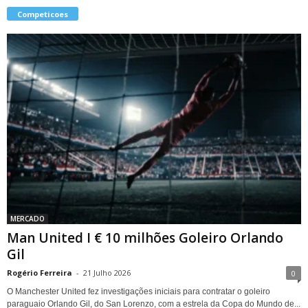
Competicoes
MERCADO
Man United I € 10 milhões Goleiro Orlando
Gil
Rogério Ferreira
-
21 Julho 2026
0
O Manchester United fez investigações iniciais para contratar o goleiro
paraguaio Orlando Gil, do San Lorenzo, com a estrela da Copa do Mundo de...