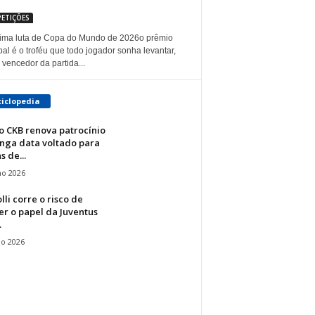
ETIÇÕES
tima luta de Copa do Mundo de 2026o prêmio
pal é o troféu que todo jogador sonha levantar,
vencedor da partida...
ciclopedia
o CKB renova patrocínio
onga data voltado para
s de...
ho 2026
li corre o risco de
r o papel da Juventus
.
io 2026