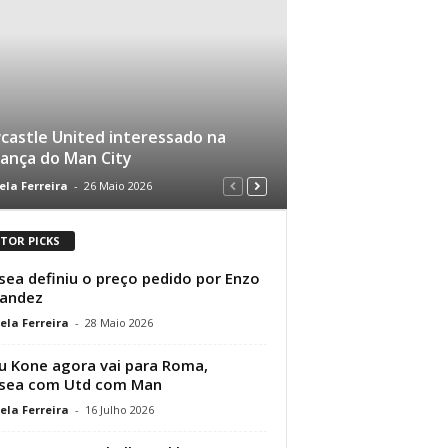
astle United interessado na
ança do Man City
ela Ferreira
-
26 Maio 2026
ITOR PICKS
sea definiu o preço pedido por Enzo
nandez
ela Ferreira
-
28 Maio 2026
 Kone agora vai para Roma,
lsea com Utd com Man
ela Ferreira
-
16 Julho 2026