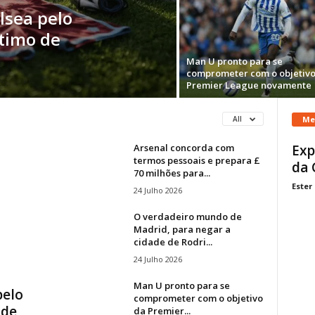
lsea pelo
stimo de
Man U pronto para se
comprometer com o objetivo
Premier League novamente
Me
All
Arsenal concorda com
Exp
termos pessoais e prepara £
da 
70 milhões para...
Ester
24 Julho 2026
O verdadeiro mundo de
Madrid, para negar a
cidade de Rodri...
24 Julho 2026
Man U pronto para se
pelo
comprometer com o objetivo
 de
da Premier...