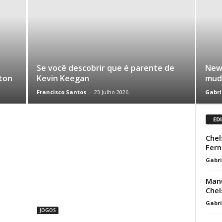
Se você descobrir que é parente de
Newc
ton
Kevin Keegan
mud
Francisco Santos
-
23 Julho 2026
Gabri
ED
Chel
Fer
Gabri
Manu
Che
Gabri
JOGOS