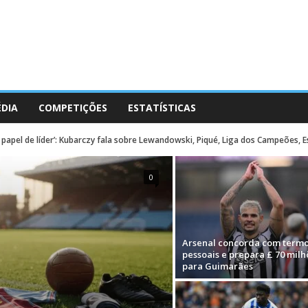
ÉDIA
COMPETIÇÕES
ESTATÍSTICAS
 papel de líder’: Kubarczy fala sobre Lewandowski, Piqué, Liga dos Campeões,
0
Arsenal concorda com term
pessoais e prepara £ 70 milh
para Guimarães