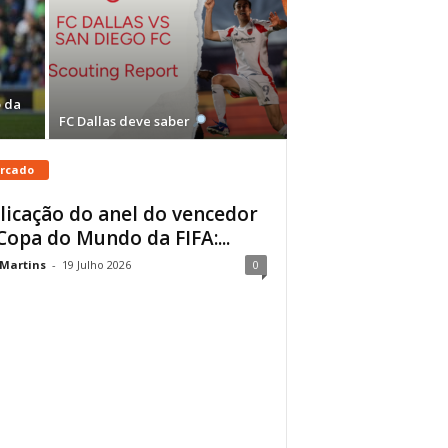
 da
FC Dallas deve saber
rcado
licação do anel do vencedor
Copa do Mundo da FIFA:...
 Martins
-
19 Julho 2026
0