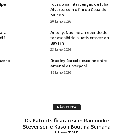
lpe
focado na intervenção de Julian
Alvarez com o fim da Copa do
Mundo
20 Julho 2026
para
Antony: Não me arrependo de
élé”
ter escolhido o Betis em vez do
Bayern
23 Julho 2026
azer o
Bradley Barcola escolhe entre
Arsenal e Liverpool
16 Julho 2026
NÃO PERCA
Os Patriots ficarão sem Ramondre
Stevenson e Kason Bout na Semana
11 na TNF.