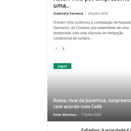
uma...
Gabriela Ferreira
-
24 Julho 2026
O Aston Villa confirmou a contratação de Alejand
Garnacho, do Chelsea, por empréstimo de uma
temporada, com uma cláusula de obrigação
condicional de compra...
Jogos
Roma, rival da Juventus, surpreen
com acordo com Celik
Ester Martins
-
17 Julho 2026
Palladino: ‘A prioridade é 