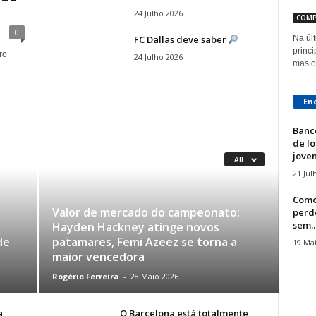
24 Julho 2026
COMP
0
FC Dallas deve saber
Na úl
princi
ro
24 Julho 2026
mas o 
En
Banc
de l
joven
All
21 Jul
Comol
Valor de mercado do campeonato:
perde
sem..
Hayden Hackney atinge novos
de
patamares, Femi Azeez se torna a
19 Ma
maior vencedora
Rogério Ferreira
-
28 Maio 2026
a
O Barcelona está totalmente