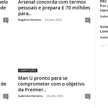
BBC 
pelo
Arsenal concorda com termos
Por 
 de
pessoais e prepara £ 70 milhões
Hard
para...
Gabri
Rogério Ferreira
-
24 Julho 2026
0
0
Irol
Live
Gabri
COMPETIÇÕES
Man U pronto para se
 de
comprometer com o objetivo
da Premier...
Gabriela Ferreira
-
24 Julho 2026
0
0