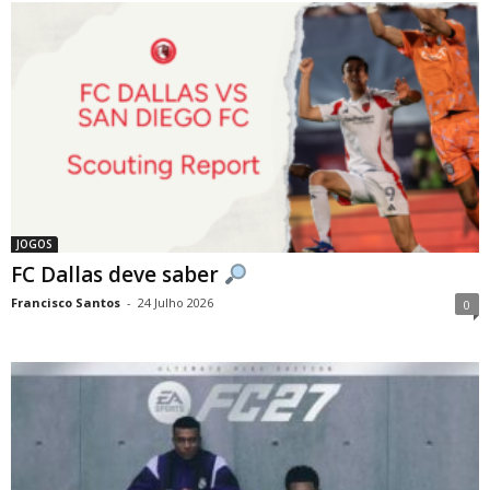
JOGOS
FC Dallas deve saber
Francisco Santos
-
24 Julho 2026
0