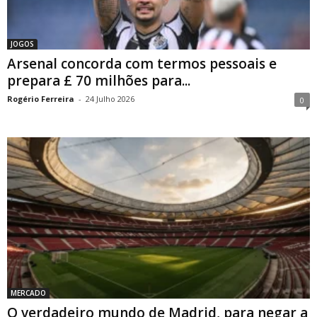
JOGOS
Arsenal concorda com termos pessoais e
prepara £ 70 milhões para...
Rogério Ferreira
-
24 Julho 2026
0
MERCADO
O verdadeiro mundo de Madrid, para negar a