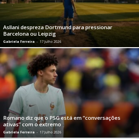
Asllani despreza Dortmund para pressionar
Barcelona ou Leipzig
Gabriela Ferreira
-
17 Julho 2026
Romano diz que o PSG está em “conversações
ativas” com o extremo
Gabriela Ferreira
-
17 Julho 2026