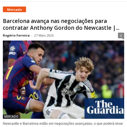
Mercado
Barcelona avança nas negociações para
contratar Anthony Gordon do Newcastle |...
Rogério Ferreira
-
27 Maio 2026
0
MERCADO
Newcastle e Barcelona estão em negociações avançadas, o que poderá levar