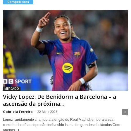
Competicoes
MERCADO
Vicky Lopez: De Benidorm a Barcelona – a
ascensão da próxima...
Gabriela Ferreira
-
22 Maio 2026
0
López rapidamente chamou a atenção do Real Madrid, embora a sua
caminhada até ao topo não tenha sido isenta de grandes obstáculos.Com
apenas 11...