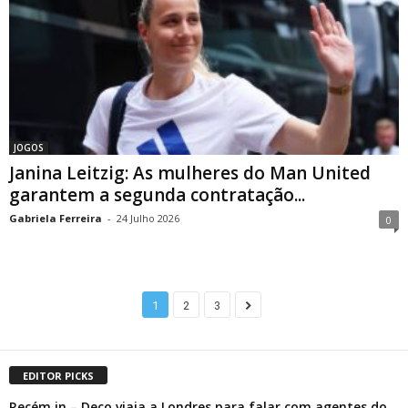
JOGOS
Janina Leitzig: As mulheres do Man United
garantem a segunda contratação...
Gabriela Ferreira
-
24 Julho 2026
0
1
2
3
EDITOR PICKS
Recém in – Deco viaja a Londres para falar com agentes do