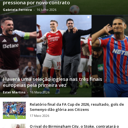
pressiona por novo contrato
Gabriela Ferreira
-
16 Julho 2026
Haverá uma seleção inglesa nas três finais
europeias pela primeira vez
Ester Martins
-
16 Maio 2026
Relatório final da FA Cup de 2026, resultado, gols de
Semenyo dão glória aos Citizens
17 Maio 2026
O rival do Birmingham City, o Stoke, contratará o