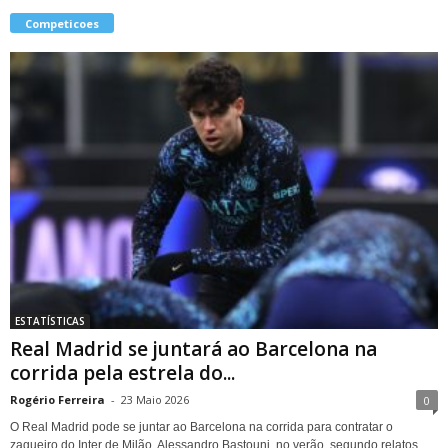
Competicoes
ESTATÍSTICAS
Real Madrid se juntará ao Barcelona na
corrida pela estrela do...
Rogério Ferreira
-
23 Maio 2026
0
O Real Madrid pode se juntar ao Barcelona na corrida para contratar o
zagueiro do Inter de Milão, Alessandro Bastouni, no verão, segundo relatos....