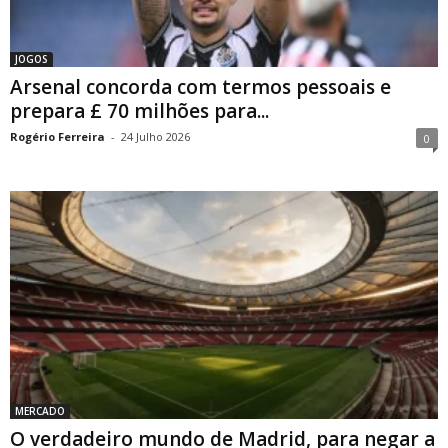
JOGOS
Arsenal concorda com termos pessoais e
prepara £ 70 milhões para...
Rogério Ferreira
-
24 Julho 2026
0
MERCADO
O verdadeiro mundo de Madrid, para negar a