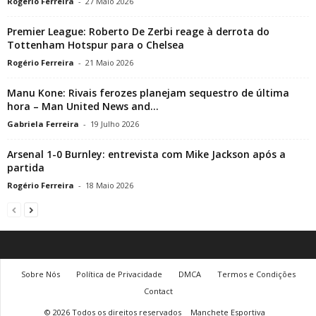
Rogério Ferreira
-
27 Maio 2026
Premier League: Roberto De Zerbi reage à derrota do
Tottenham Hotspur para o Chelsea
Rogério Ferreira
-
21 Maio 2026
Manu Kone: Rivais ferozes planejam sequestro de última
hora – Man United News and...
Gabriela Ferreira
-
19 Julho 2026
Arsenal 1-0 Burnley: entrevista com Mike Jackson após a
partida
Rogério Ferreira
-
18 Maio 2026
Sobre Nós
Política de Privacidade
DMCA
Termos e Condições
Contact
© 2026 Todos os direitos reservados
Manchete Esportiva