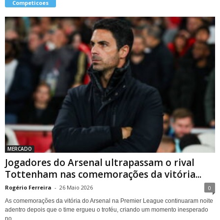
Competicoes
MERCADO
Jogadores do Arsenal ultrapassam o rival
Tottenham nas comemorações da vitória...
Rogério Ferreira
-
26 Maio 2026
0
As comemorações da vitória do Arsenal na Premier League continuaram noite
adentro depois que o time ergueu o troféu, criando um momento inesperado
no...