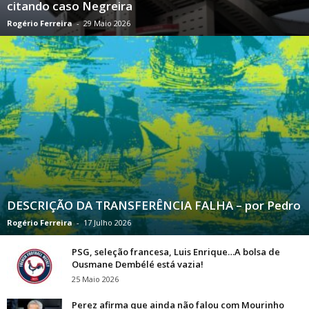
citando caso Negreira
Rogério Ferreira
-
29 Maio 2026
DESCRIÇÃO DA TRANSFERÊNCIA FALHA – por Pedro
Rogério Ferreira
-
17 Julho 2026
PSG, seleção francesa, Luis Enrique…A bolsa de
Ousmane Dembélé está vazia!
25 Maio 2026
Perez afirma que ainda não falou com Mourinho