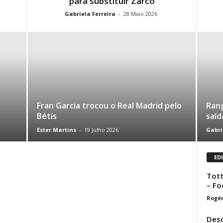
para substituir Zarco
Gabriela Ferreira
-
28 Maio 2026
Fran Garcia trocou o Real Madrid pelo
Rang
Bétis
saíd
Ester Martins
-
19 Julho 2026
Gabri
ED
Tott
– Fo
Rogér
Desc