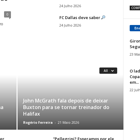
24 Julho 2026
COMP
0
FC Dallas deve saber
ro
24 Julho 2026
En
Giro
Segu
23 Ma
O lad
All
Copa
em...
22 Jul
John McGrath fala depois de deixar
ma
Buxton para se tornar treinador do
Halifax
Rogério Ferreira
-
21 Maio 2026
er
“Pellegrini? Esperamos por ele