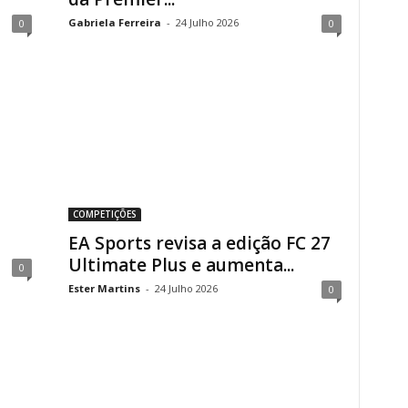
Gabriela Ferreira
-
24 Julho 2026
0
0
COMPETIÇÕES
EA Sports revisa a edição FC 27
Ultimate Plus e aumenta...
0
Ester Martins
-
24 Julho 2026
0