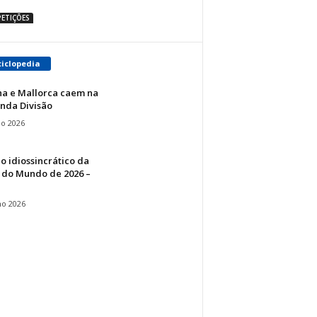
ETIÇÕES
ciclopedia
na e Mallorca caem na
nda Divisão
io 2026
o idiossincrático da
 do Mundo de 2026 –
ho 2026