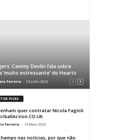
ers: Cammy Devlin fala sobre
a ‘muito estressante’ do Hearts
ela Ferreira
-
24 Julho 2026
ITOR PICKS
enham quer contratar Nicola Fagioli
otballAction.CO.UK
io Ferreira
-
14 Maio 2026
hamps nas notícias, por que não