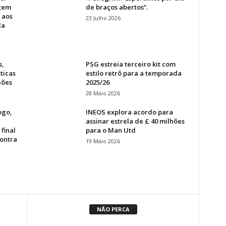
agem
de braços abertos”.
 aos
23 Julho 2026
da
s,
PSG estreia terceiro kit com
sticas
estilo retrô para a temporada
eões
2025/26
28 Maio 2026
ogo,
INEOS explora acordo para
assinar estrela de £ 40 milhões
final
para o Man Utd
contra
19 Maio 2026
NÃO PERCA