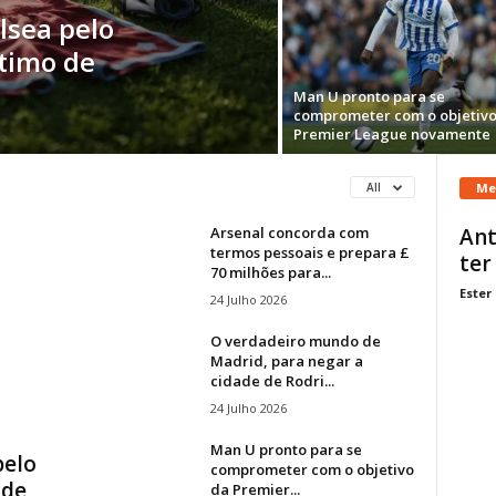
lsea pelo
stimo de
Man U pronto para se
comprometer com o objetivo
Premier League novamente
Me
All
Arsenal concorda com
Ant
termos pessoais e prepara £
ter
70 milhões para...
Ester
24 Julho 2026
O verdadeiro mundo de
Madrid, para negar a
cidade de Rodri...
24 Julho 2026
Man U pronto para se
pelo
comprometer com o objetivo
 de
da Premier...