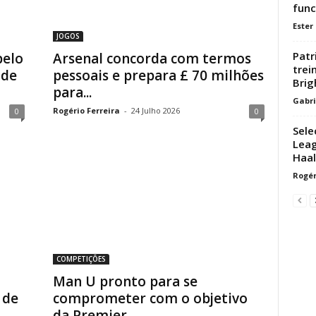
func
Ester
JOGOS
Patr
pelo
Arsenal concorda com termos
trei
 de
pessoais e prepara £ 70 milhões
Brig
para...
Gabri
Rogério Ferreira
-
24 Julho 2026
0
0
Sele
Leag
Haal
Rogér
COMPETIÇÕES
Man U pronto para se
 de
comprometer com o objetivo
da Premier...