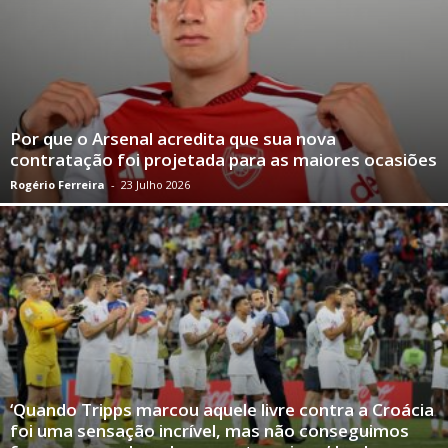
Por que o Arsenal acredita que sua nova
contratação foi projetada para as maiores ocasiões
Rogério Ferreira
-
23 Julho 2026
‘Quando Tripps marcou aquele livre contra a Croácia
foi uma sensação incrível, mas não conseguimos