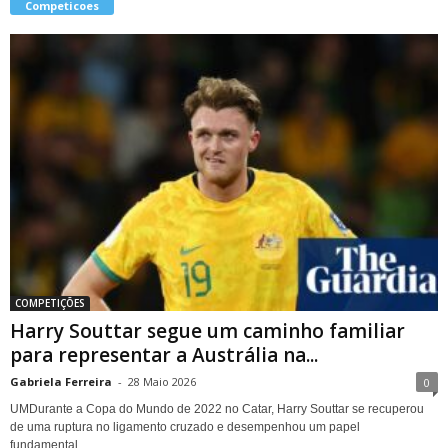
Competicoes
COMPETIÇÕES
Harry Souttar segue um caminho familiar
para representar a Austrália na...
Gabriela Ferreira
-
28 Maio 2026
0
UMDurante a Copa do Mundo de 2022 no Catar, Harry Souttar se recuperou
de uma ruptura no ligamento cruzado e desempenhou um papel
fundamental...