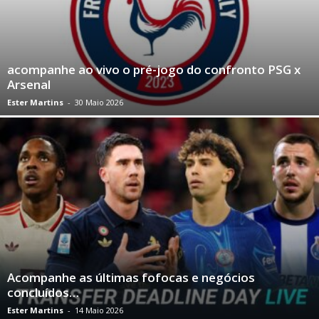
acompanhe ao vivo o pré-jogo do confronto PSG x
Arsenal
Ester Martins
-
30 Maio 2026
Acompanhe as últimas fofocas e negócios
concluídos…
Ester Martins
-
14 Maio 2026