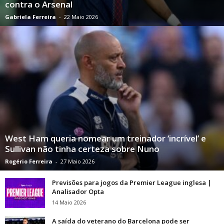
contra o Arsenal
Gabriela Ferreira
-
22 Maio 2026
West Ham queria nomear um treinador ‘incrível’ e
Sullivan não tinha certeza sobre Nuno
Rogério Ferreira
-
27 Maio 2026
Previsões para jogos da Premier League inglesa |
Analisador Opta
14 Maio 2026
A saída do veterano do Barcelona pode ser