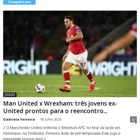
Competicoes
JOGOS
Man United x Wrexham: três jovens ex-
United prontos para o reencontro...
Gabriela Ferreira
-
18 Julho 2026
0
2 O Manchester United enfrenta o Wrexham AFC no final da tarde em
Helsinque, na Finlândia. Primeiro teste de pré-temporada Este jogo é
importante porque será o...