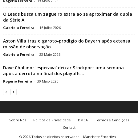
Rogério Ferreira
-
19 Maio 2026
O Leeds busca um zagueiro extra ao se aproximar da dupla
da Série A
Gabriela Ferreira
-
16 Julho 2026
Aston Villa traz o garoto-prodígio do Bayern após extensa
missão de observação
Gabriela Ferreira
-
23 Maio 2026
Dave Challinor ‘esperava’ deixar Stockport uma semana
após a derrota na final dos playoffs...
Rogério Ferreira
-
30 Maio 2026
Sobre Nós
Política de Privacidade
DMCA
Termos e Condições
Contact
© 2026 Todos os direitos reservados
Manchete Esportiva