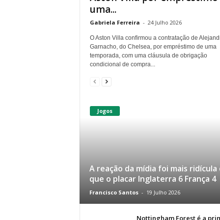
uma...
Gabriela Ferreira
-
24 Julho 2026
O Aston Villa confirmou a contratação de Alejand
Garnacho, do Chelsea, por empréstimo de uma
temporada, com uma cláusula de obrigação
condicional de compra...
Jogos
A reação da mídia foi mais ridícula
que o placar Inglaterra 6 França 4
Francisco Santos
-
19 Julho 2026
Nottingham Forest é a pri