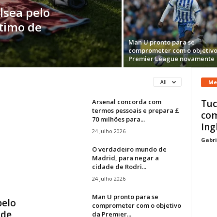
lsea pelo
stimo de
Man U pronto para se
comprometer com o objetivo
Premier League novamente
Me
All
Arsenal concorda com
Tuc
termos pessoais e prepara £
co
70 milhões para...
Ing
24 Julho 2026
Gabri
O verdadeiro mundo de
Madrid, para negar a
cidade de Rodri...
24 Julho 2026
Man U pronto para se
pelo
comprometer com o objetivo
 de
da Premier...