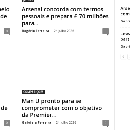
Arse
pelo
Arsenal concorda com termos
com 
 de
pessoais e prepara £ 70 milhões
Gabri
para...
Rogério Ferreira
-
24 Julho 2026
0
0
Lewa
part
Gabri
COMPETIÇÕES
Man U pronto para se
 de
comprometer com o objetivo
da Premier...
Gabriela Ferreira
-
24 Julho 2026
0
0