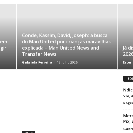
Conde, Kassim, David, Joseph: a busca
eem
do Man United por crianças maravilhas
gir
explicada – Man United News and
Já d
Transfer News
202
Gabriela Ferreira
-
18 Julho 2026
Ester
ED
Ndic
viaj
Rogér
Merc
Pix,
Gabri
JOGOS