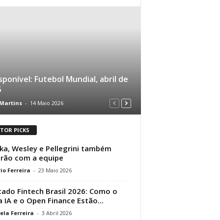
isponível: Futebol Mundial, abril de
6
 Martins
-
14 Maio 2026
ITOR PICKS
ka, Wesley e Pellegrini também
arão com a equipe
io Ferreira
-
23 Maio 2026
ado Fintech Brasil 2026: Como o
 a IA e o Open Finance Estão...
ela Ferreira
-
3 Abril 2026