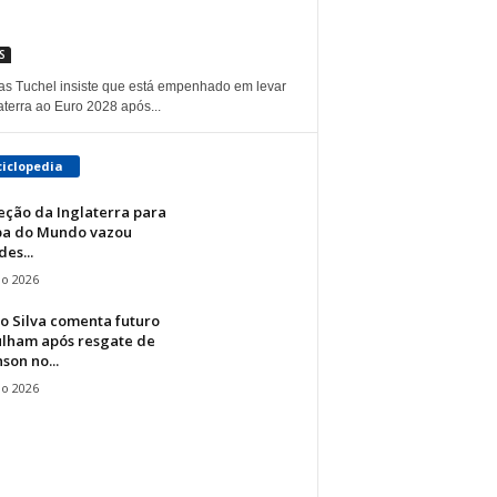
S
s Tuchel insiste que está empenhado em levar
aterra ao Euro 2028 após...
ciclopedia
eção da Inglaterra para
pa do Mundo vazou
es...
io 2026
o Silva comenta futuro
ulham após resgate de
son no...
io 2026