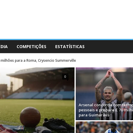
ÉDIA
COMPETIÇÕES
ESTATÍSTICAS
 milhões para a Roma, Crysencio Summerville
0
Arsenal concorda com term
pessoais e prepara £ 70 milh
para Guimarães