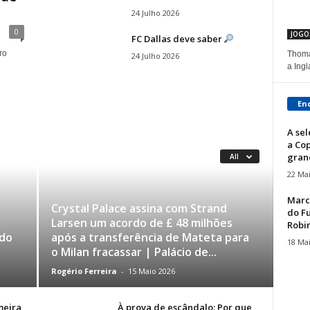
24 Julho 2026
0
JOGO
FC Dallas deve saber
ro
Thoma
24 Julho 2026
a Ingl
En
A sel
a Co
grand
All
22 Ma
Marc
Crystal Palace assina com Strand
do F
Larsen um acordo de £ 48 milhões
Robin
 do
após a transferência de Mateta para
18 Ma
o Milan fracassar | Palácio de...
Rogério Ferreira
-
15 Maio 2026
meira
À prova de escândalo: Por que