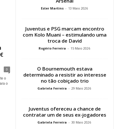
Arsenal
Ester Martins
-
13 Maio 2026
Juventus e PSG marcam encontro
com Kolo Muani – estimulando uma
troca de David
a
Rogério Ferreira
-
15 Maio 2026
 €
O Bournemouth estava
0
determinado a resistir ao interesse
te o
no tão cobiçado trio
ara o
Gabriela Ferreira
-
29 Maio 2026
Juventus ofereceu a chance de
contratar um de seus ex-jogadores
Gabriela Ferreira
-
30 Maio 2026