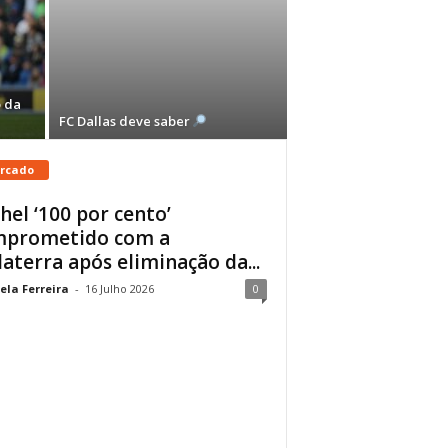
 da
FC Dallas deve saber
rcado
hel ‘100 por cento’
mprometido com a
laterra após eliminação da...
ela Ferreira
-
16 Julho 2026
0