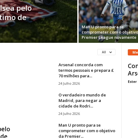
lsea pelo
stimo de
Man U pronto para se
comprometer com o objetivo
Premier League novamente
Me
All
Arsenal concorda com
Com
termos pessoais e prepara £
Ars
70 milhões para...
Ester
24 Julho 2026
O verdadeiro mundo de
Madrid, para negar a
cidade de Rodri...
24 Julho 2026
Man U pronto para se
pelo
comprometer com o objetivo
 de
da Premier...