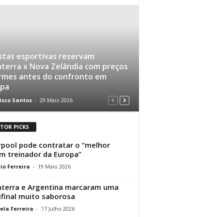
tas esportivas reservam
aterra x Nova Zelândia com preços
rmes antes do confronto em
pa
isco Santos
-
29 Maio 2026
ITOR PICKS
rpool pode contratar o “melhor
m treinador da Europa”
io Ferreira
-
19 Maio 2026
aterra e Argentina marcaram uma
final muito saborosa
ela Ferreira
-
17 Julho 2026