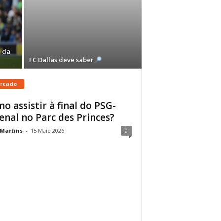
 da
FC Dallas deve saber
rcado
o assistir à final do PSG-
enal no Parc des Princes?
 Martins
-
15 Maio 2026
0