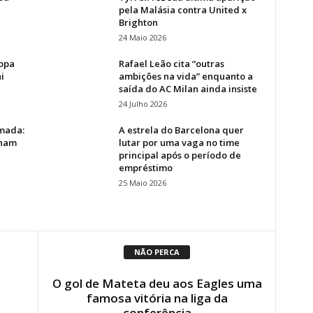
pela Malásia contra United x
Brighton
24 Maio 2026
Copa
Rafael Leão cita “outras
i
ambições na vida” enquanto a
saída do AC Milan ainda insiste
24 Julho 2026
omada:
A estrela do Barcelona quer
lham
lutar por uma vaga no time
principal após o período de
empréstimo
25 Maio 2026
NÃO PERCA
O gol de Mateta deu aos Eagles uma
famosa vitória na liga da
conferência