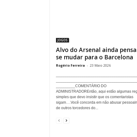
JOGOS
Alvo do Arsenal ainda pens
se mudar para o Barcelona
Rogério Ferreira
-
23 Maio 2026
_____________________________________
_____________________________________
_________COMENTÁRIO DO
ADMINISTRADOREntão, aqui estão algumas reg
simples que devo insistir que os comentaristas
sigam….Você concorda em não abusar pessoal
de outros torcedores do...