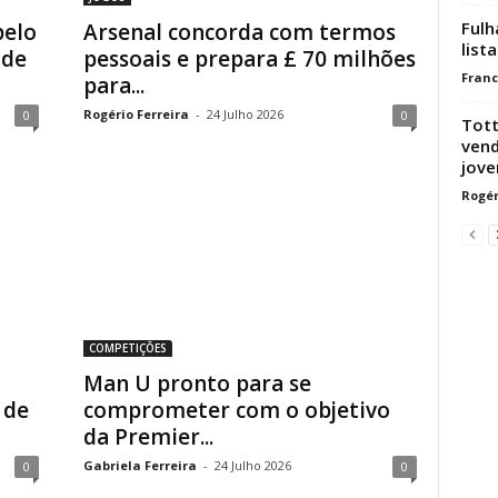
Fulh
pelo
Arsenal concorda com termos
list
 de
pessoais e prepara £ 70 milhões
Franc
para...
Rogério Ferreira
-
24 Julho 2026
0
0
Tot
vend
jov
Rogér
COMPETIÇÕES
Man U pronto para se
 de
comprometer com o objetivo
da Premier...
Gabriela Ferreira
-
24 Julho 2026
0
0