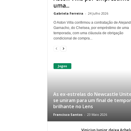
uma...
Gabriela Ferreira
-
24 Julho 2026
O Aston Villa confirmou a contratação de Alejand
Garnacho, do Chelsea, por empréstimo de uma
temporada, com uma cláusula de obrigação
condicional de compra...
Jogos
As ex-estrelas do Newcastle Unit
se uniram para um final de tempo
brilhante no Lens
Francisco Santos
-
23 Maio 2026
Vinicius Junior deixa Arbel