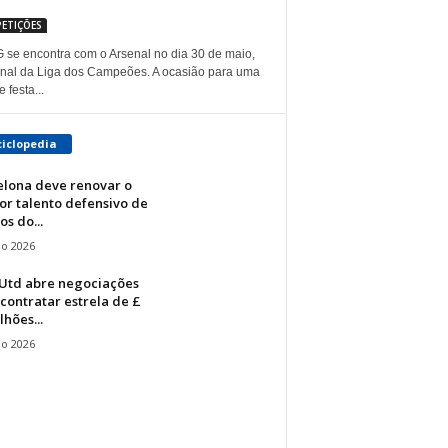
ETIÇÕES
 se encontra com o Arsenal no dia 30 de maio,
final da Liga dos Campeões. A ocasião para uma
 festa...
ciclopedia
elona deve renovar o
or talento defensivo de
os do...
io 2026
Utd abre negociações
contratar estrela de £
lhões...
io 2026