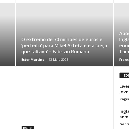
Apos
O extremo de 70 milhões de euros é
Ingl
‘perfeito’ para Mikel Arteta e é a ‘peça
eno
que faltava’ – Fabrizio Romano
Tam
Ester Martins
-
13 Maio 2026
Franc
ED
Live
jove
Rogér
Ingl
semi
Gabri
JOGOS