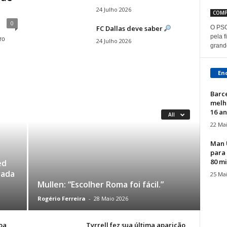
24 Julho 2026
COMP
0
FC Dallas deve saber
O PSG
pela 
ro
24 Julho 2026
grande
En
Barc
melh
16 an
All
22 Ma
Man 
para 
80 mi
ed
rada
25 Ma
Mullen: “Escolher Roma foi fácil.”
Rogério Ferreira
-
28 Maio 2026
oa
Tyrrell fez sua última aparição