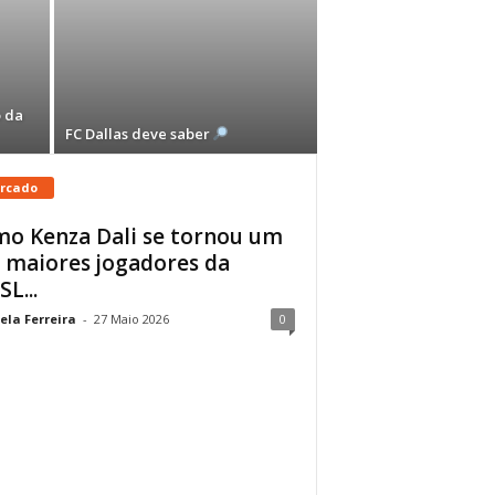
 da
FC Dallas deve saber
rcado
o Kenza Dali se tornou um
 maiores jogadores da
L...
ela Ferreira
-
27 Maio 2026
0