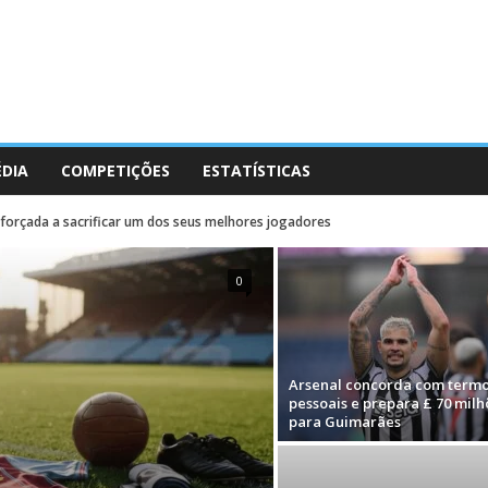
ÉDIA
COMPETIÇÕES
ESTATÍSTICAS
 forçada a sacrificar um dos seus melhores jogadores
0
Arsenal concorda com term
pessoais e prepara £ 70 milh
para Guimarães