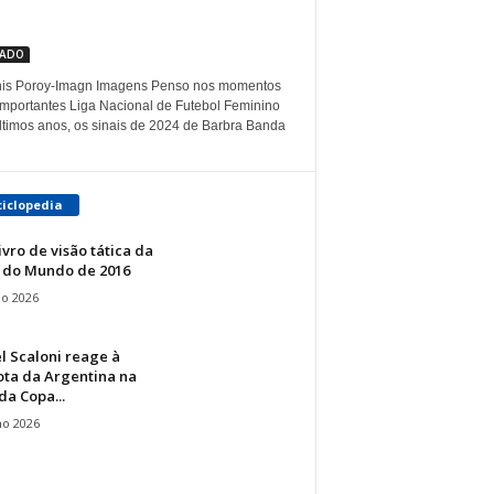
CADO
is Poroy-Imagn Imagens Penso nos momentos
importantes Liga Nacional de Futebol Feminino
ltimos anos, os sinais de 2024 de Barbra Banda
ciclopedia
ivro de visão tática da
 do Mundo de 2016
io 2026
l Scaloni reage à
ota da Argentina na
 da Copa...
ho 2026