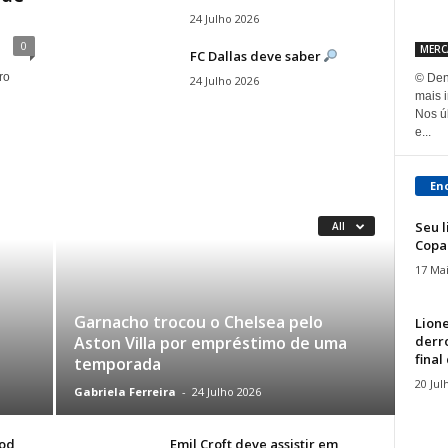
24 Julho 2026
0
MER
FC Dallas deve saber
ro
© Den
24 Julho 2026
mais 
Nos ú
e...
En
Seu l
All
Copa
17 Ma
Garnacho trocou o Chelsea pelo
Lione
derr
Aston Villa por empréstimo de uma
final
temporada
20 Jul
Gabriela Ferreira
-
24 Julho 2026
rod
Emil Croft deve assistir em