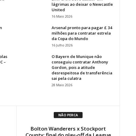
lágrimas ao deixar o Newcastle
United
16 Maio 2026
m
Arsenal pronto para pagar £ 34
milhões para contratar estrela
da Copa do Mundo
16 Julho 2026
olas
O Bayern de Munique não
C –
conseguiu contratar Anthony
Gordon, pois a atitude
desrespeitosa de transferência
sai pela culatra
28 Maio 2026
NÃO PERCA
Bolton Wanderers x Stockport
County: final do play-off da League