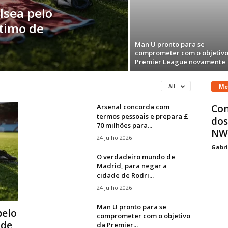
lsea pelo
stimo de
Man U pronto para se
comprometer com o objetivo
Premier League novamente
Me
All
Arsenal concorda com
Com
termos pessoais e prepara £
dos
70 milhões para...
NWS
24 Julho 2026
Gabri
O verdadeiro mundo de
Madrid, para negar a
cidade de Rodri...
24 Julho 2026
Man U pronto para se
pelo
comprometer com o objetivo
 de
da Premier...