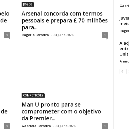
JOGOS
Gabri
pelo
Arsenal concorda com termos
Juve
 de
pessoais e prepara £ 70 milhões
meio
para...
Rogér
Rogério Ferreira
-
24 Julho 2026
0
0
Alad
entr
Unit
Franc
COMPETIÇÕES
Man U pronto para se
 de
comprometer com o objetivo
da Premier...
Gabriela Ferreira
-
24 Julho 2026
0
0