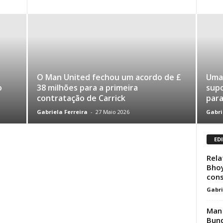
O Man United fechou um acordo de £
Uma
o
38 milhões para a primeira
supo
contratação de Carrick
para
Gabriela Ferreira
-
27 Maio 2026
Gabri
ED
Rela
Bhoy
cons
Gabri
Man 
Bund