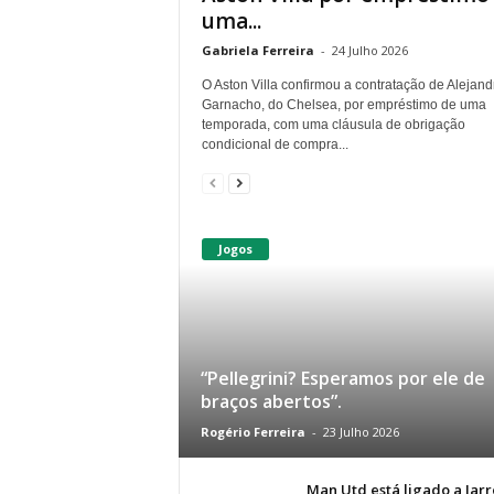
uma...
Gabriela Ferreira
-
24 Julho 2026
O Aston Villa confirmou a contratação de Alejand
Garnacho, do Chelsea, por empréstimo de uma
temporada, com uma cláusula de obrigação
condicional de compra...
Jogos
“Pellegrini? Esperamos por ele de
braços abertos”.
Rogério Ferreira
-
23 Julho 2026
Man Utd está ligado a Jar