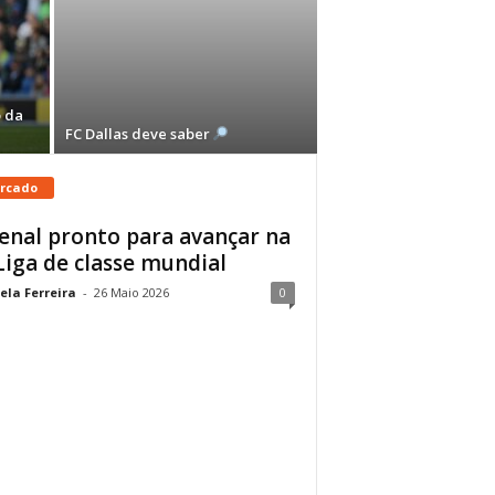
 da
FC Dallas deve saber
rcado
enal pronto para avançar na
Liga de classe mundial
ela Ferreira
-
26 Maio 2026
0