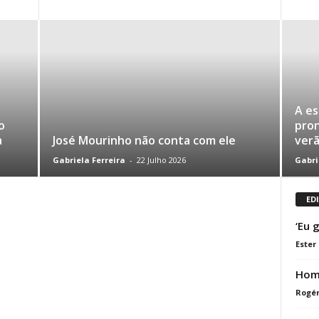
A es
o
pron
a
José Mourinho não conta com ele
ver
Gabriela Ferreira
-
22 Julho 2026
Gabri
ED
‘Eu 
Ester
Home
Rogér