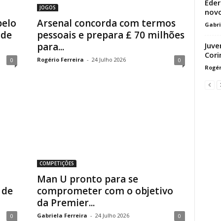
Eder
JOGOS
novo
pelo
Arsenal concorda com termos
Gabri
 de
pessoais e prepara £ 70 milhões
para...
Juve
Cori
Rogério Ferreira
-
24 Julho 2026
0
0
Rogér
COMPETIÇÕES
Man U pronto para se
 de
comprometer com o objetivo
da Premier...
Gabriela Ferreira
-
24 Julho 2026
0
0