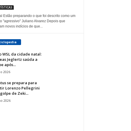
TÍSTICAS
al Estão preparando o que foi descrito como um
o "agressivo" Juliano Alvarez Depois que
am novos indícios de que...
ciclopedia
o WSL da cidade natal:
eas Jeglertz saúda a
e após...
io 2026
tus se prepara para
ir Lorenzo Pellegrini
golpe de Zeki...
ho 2026