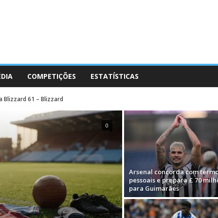
ÉDIA
COMPETIÇÕES
ESTATÍSTICAS
 Blizzard 61 – Blizzard
0
Arsenal concorda com term
pessoais e prepara £ 70 milh
para Guimarães