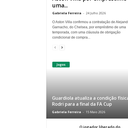
uma...
Gabriela Ferreira
-
24 Julho 2026
O Aston Villa confirmou a contratação de Alejand
Garnacho, do Chelsea, por empréstimo de uma
temporada, com uma cláusula de obrigação
condicional de compra...
Jogos
Guardiola atualiza a condição físic
Rodri para a final da FA Cup
Gabriela Ferreira
-
15 Maio 2026
O jogador liberado do