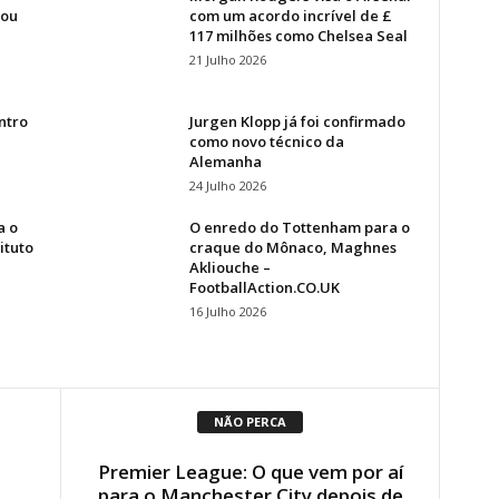
dou
com um acordo incrível de £
117 milhões como Chelsea Seal
21 Julho 2026
ntro
Jurgen Klopp já foi confirmado
como novo técnico da
Alemanha
24 Julho 2026
a o
O enredo do Tottenham para o
ituto
craque do Mônaco, Maghnes
Akliouche –
FootballAction.CO.UK
16 Julho 2026
NÃO PERCA
Premier League: O que vem por aí
para o Manchester City depois de