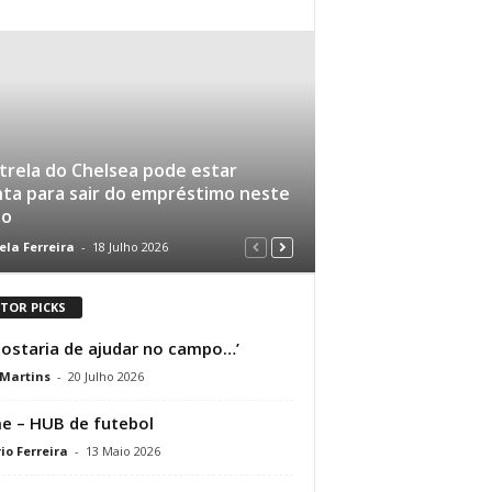
trela do Chelsea pode estar
ta para sair do empréstimo neste
ão
ela Ferreira
-
18 Julho 2026
ITOR PICKS
gostaria de ajudar no campo…’
 Martins
-
20 Julho 2026
 – HUB de futebol
io Ferreira
-
13 Maio 2026