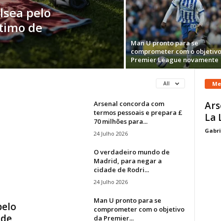
lsea pelo
stimo de
Man U pronto para se
comprometer com o objetivo
Premier League novamente
Me
All
Arsenal concorda com
Ars
termos pessoais e prepara £
La 
70 milhões para...
Gabri
24 Julho 2026
O verdadeiro mundo de
Madrid, para negar a
cidade de Rodri...
24 Julho 2026
Man U pronto para se
pelo
comprometer com o objetivo
 de
da Premier...