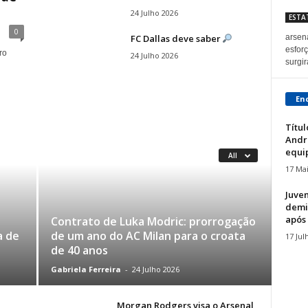
24 Julho 2026
ESTA
0
FC Dallas deve saber
arsen
esforç
ro
24 Julho 2026
surgir
En
Títul
Andr
equip
All
17 Ma
Juven
demit
após 
Contrato de Luka Modric: prorrogação
a de
de um ano do AC Milan para o croata
17 Jul
de 40 anos
Gabriela Ferreira
-
24 Julho 2026
Morgan Rodgers visa o Arsenal