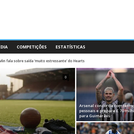
ÉDIA
COMPETIÇÕES
ESTATÍSTICAS
in fala sobre saída ‘muito estressante’ do Hearts
0
Arsenal concorda com term
pessoais e prepara £ 70 milh
para Guimarães