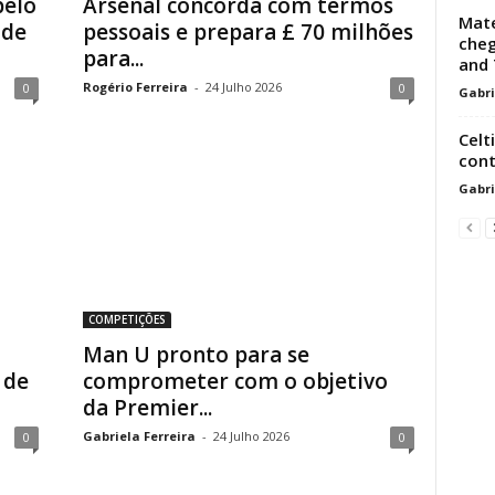
pelo
Arsenal concorda com termos
Mate
 de
pessoais e prepara £ 70 milhões
cheg
para...
and 
Rogério Ferreira
-
24 Julho 2026
0
0
Gabri
Celt
cont
Gabri
COMPETIÇÕES
Man U pronto para se
 de
comprometer com o objetivo
da Premier...
Gabriela Ferreira
-
24 Julho 2026
0
0