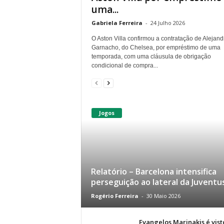
uma...
Gabriela Ferreira
-
24 Julho 2026
O Aston Villa confirmou a contratação de Alejand
Garnacho, do Chelsea, por empréstimo de uma
temporada, com uma cláusula de obrigação
condicional de compra...
Jogos
Relatório – Barcelona intensifica
perseguição ao lateral da Juventu
Rogério Ferreira
-
30 Maio 2026
Evangelos Marinakis é vis