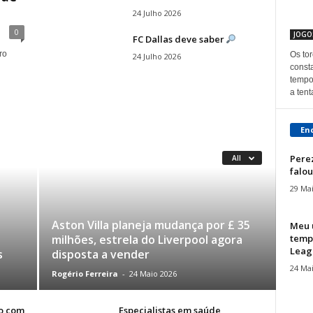
24 Julho 2026
0
JOGO
FC Dallas deve saber
ro
Os to
24 Julho 2026
const
tempo
a tent
En
Pere
All
falo
29 Ma
Aston Villa planeja mudança por £ 35
Meu ú
temp
milhões, estrela do Liverpool agora
Leagu
s
disposta a vender
24 Ma
Rogério Ferreira
-
24 Maio 2026
to com
Especialistas em saúde