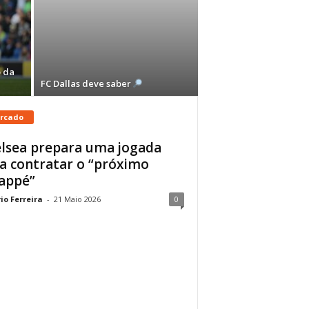
 da
FC Dallas deve saber
rcado
lsea prepara uma jogada
a contratar o “próximo
appé”
io Ferreira
-
21 Maio 2026
0