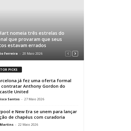
Hart nomeia três estrelas do
nal que provaram que seus
cos estavam errados
io Ferreira
-
20 Maio 2026
ITOR PICKS
rcelona já fez uma oferta formal
 contratar Anthony Gordon do
astle United
isco Santos
-
27 Maio 2026
rpool e New Era se unem para lançar
ção de chapéus com curadoria
 Martins
-
22 Maio 2026