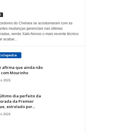
S
rcedores do Chelsea se acostumaram com as
antes mudanças gerenciais nas últimas
radas, sendo Xabi Alonso o mais recente técnico
ar acabar...
ciclopedia
z afirma que ainda não
u com Mourinho
io 2026
ltimo dia perfeito da
orada da Premier
e, estrelado por...
io 2026