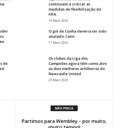
ma
continuam a criticar as
medidas de flexibilização da
FIFA
14 Maio 2026
poder
O gol de Cunha deveria ter sido
eu
anulado: Cann
peu
17 Maio 2026
Os clubes da Liga dos
as de
Campeões agora têm como alvo
ted
os dois melhores artilheiros do
Newcastle United
25 Maio 2026
NÃO PERCA
Partimos para Wembley – por muito,
muito tempo!