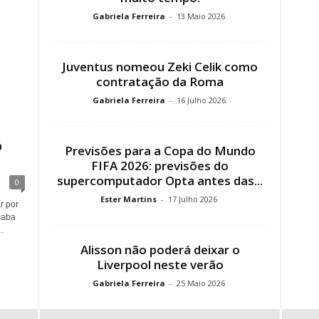
Gabriela Ferreira
-
13 Maio 2026
Juventus nomeou Zeki Celik como
contratação da Roma
Gabriela Ferreira
-
16 Julho 2026
o
Previsões para a Copa do Mundo
FIFA 2026: previsões do
supercomputador Opta antes das...
0
Ester Martins
-
17 Julho 2026
r por
caba
.
Alisson não poderá deixar o
Liverpool neste verão
Gabriela Ferreira
-
25 Maio 2026