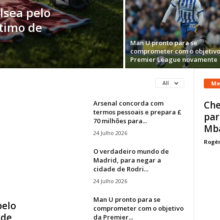
lsea pelo
stimo de
Man U pronto para se
comprometer com o objetivo
Premier League novamente
Me
All
Arsenal concorda com
Che
termos pessoais e prepara £
par
70 milhões para...
Mb
24 Julho 2026
Rogér
O verdadeiro mundo de
Madrid, para negar a
cidade de Rodri...
24 Julho 2026
Man U pronto para se
pelo
comprometer com o objetivo
 de
da Premier...