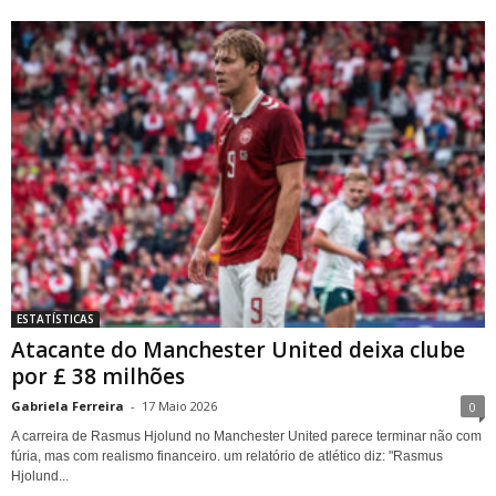
ESTATÍSTICAS
Atacante do Manchester United deixa clube
por £ 38 milhões
Gabriela Ferreira
-
17 Maio 2026
0
A carreira de Rasmus Hjolund no Manchester United parece terminar não com
fúria, mas com realismo financeiro. um relatório de atlético diz: "Rasmus
Hjolund...