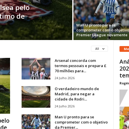
lsea pelo
stimo de
Man U pronto para se
comprometer com o objetivo
Premier League novamente
Me
All
Arsenal concorda com
Aná
termos pessoais e prepara £
202
70 milhões para...
tem
24 Julho 2026
Rogér
O verdadeiro mundo de
Madrid, para negar a
cidade de Rodri...
24 Julho 2026
Man U pronto para se
pelo
comprometer com o objetivo
 de
da Premier...