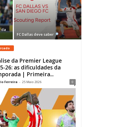
 da
FC Dallas deve saber
rcado
lise da Premier League
5-26: as dificuldades da
porada | Primeira...
io Ferreira
-
25 Maio 2026
0