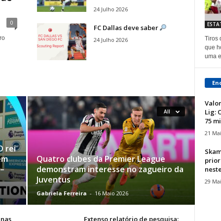
24 Julho 2026
0
ESTA
FC Dallas deve saber
ro
Tiros
24 Julho 2026
que h
uma ex
En
Valo
Lig:
All
75 mi
21 Ma
 rei
Skam
em
Quatro clubes da Premier League
prio
 –
demonstram interesse no zagueiro da
nest
Juventus
29 Ma
Gabriela Ferreira
-
16 Maio 2026
 nas
Extenso relatório de pesquisa: