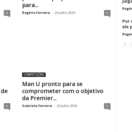
julg
para...
Rogér
Rogério Ferreira
-
24 Julho 2026
0
0
Por 
ele 
Rogér
COMPETIÇÕES
Man U pronto para se
 de
comprometer com o objetivo
da Premier...
Gabriela Ferreira
-
24 Julho 2026
0
0