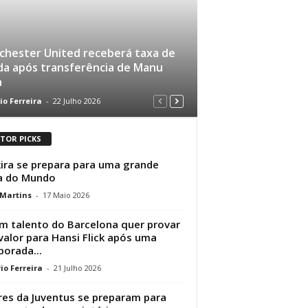
hester United receberá taxa de
a após transferência de Manu
n
io Ferreira
-
22 Julho 2026
ITOR PICKS
ira se prepara para uma grande
a do Mundo
 Martins
-
17 Maio 2026
m talento do Barcelona quer provar
valor para Hansi Flick após uma
orada...
io Ferreira
-
21 Julho 2026
res da Juventus se preparam para