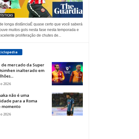
TÍSTICAS
 de longa distânciaÉ quase certo que você saberá
ouve muitos gols nesta fase nesta temporada e
celente proliferação de chutes de...
ciclopedia
r de mercado da Super
 Osimhen inalterado em
lhões...
io 2026
aka não é uma
ridade para a Roma
e momento
io 2026