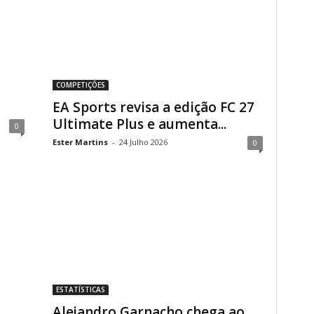
COMPETIÇÕES
EA Sports revisa a edição FC 27
Ultimate Plus e aumenta...
0
Ester Martins
-
24 Julho 2026
0
ESTATÍSTICAS
Alejandro Garnacho chega ao