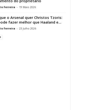
amento do proprietário
io Ferreira
-
19 Maio 2026
que o Arsenal quer Christos Tzoris:
pode fazer melhor que Haaland e...
io Ferreira
-
23 Julho 2026