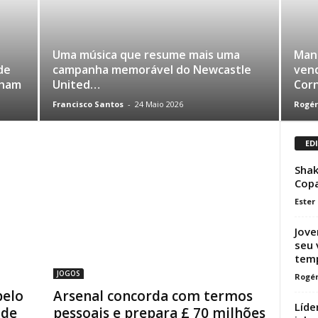
Uma música que resume mais uma
Manc
de
campanha memorável do Newcastle
vend
nham
United…
Cor
Francisco Santos
-
24 Maio 2026
Rogér
ED
Shak
Cop
Ester
Jove
seu 
temp
JOGOS
Rogér
pelo
Arsenal concorda com termos
Líde
 de
pessoais e prepara £ 70 milhões