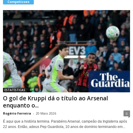
Competicoes
ESTATÍSTICAS
O gol de Kruppi dá o título ao Arsenal
enquanto o...
Rogério Ferreira
-
20 Maio 2026
0
É aqui que a história termina. Parabéns Arsenal, campeão da Inglaterra após
22 anos. Então, adeus Pep Guardiola, 10 anos de domínio terminando em...