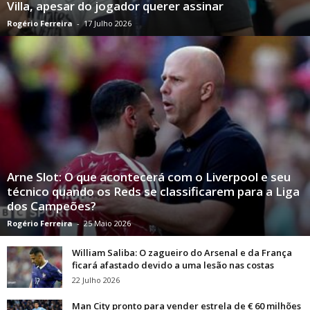
Villa, apesar do jogador querer assinar
Rogério Ferreira
-
17 Julho 2026
Arne Slot: O que acontecerá com o Liverpool e seu
técnico quando os Reds se classificarem para a Liga
dos Campeões?
Rogério Ferreira
-
25 Maio 2026
William Saliba: O zagueiro do Arsenal e da França
ficará afastado devido a uma lesão nas costas
22 Julho 2026
Man City pronto para vender estrela de € 60 milhões