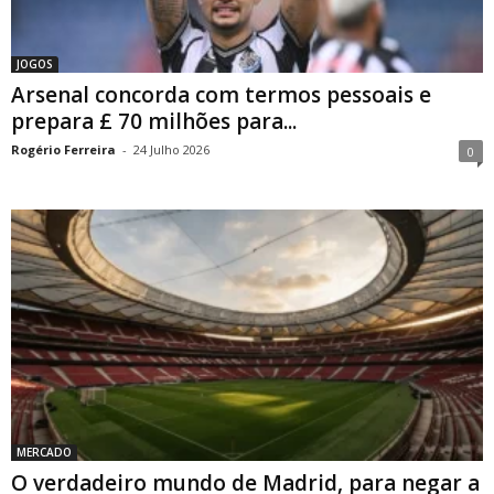
JOGOS
Arsenal concorda com termos pessoais e
prepara £ 70 milhões para...
Rogério Ferreira
-
24 Julho 2026
0
MERCADO
O verdadeiro mundo de Madrid, para negar a