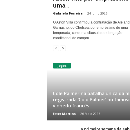
uma...
Gabriela Ferreira
-
24 Julho 2026
O Aston Villa confirmou a contratação de Alejand
Garnacho, do Chelsea, por empréstimo de uma
temporada, com uma cláusula de obrigação
condicional de compra...
Jogos
Cole Palmer na batalha única da m
registrada ‘Cold Palmer’ no famos
vinhedo francês
Ester Martins
-
26 Maio 2026
A primeira semana de Xab