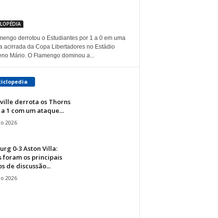
CLOPÉDIA
mengo derrotou o Estudiantes por 1 a 0 em uma
da acirrada da Copa Libertadores no Estádio
no Mário. O Flamengo dominou a...
ciclopedia
ville derrota os Thorns
 a 1 com um ataque...
io 2026
urg 0-3 Aston Villa:
 foram os principais
s de discussão...
io 2026