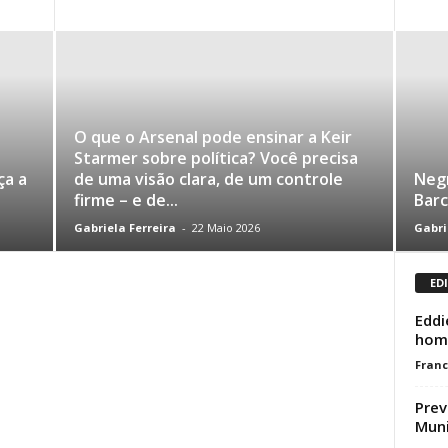
O que o Arsenal pode ensinar a Keir
Starmer sobre política? Você precisa
ça a
de uma visão clara, de um controle
Negr
firme – e de...
Barc
Gabriela Ferreira
-
22 Maio 2026
Gabri
ED
Eddi
hom
Franc
Prev
Muni