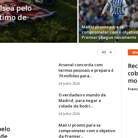
lsea pelo
stimo de
Man U pronto para se
comprometer com o objetivo
Premier League novamente
Me
All
Arsenal concorda com
Rec
termos pessoais e prepara £
cob
70 milhões para...
mo
24 Julho 2026
Franc
O verdadeiro mundo de
Madrid, para negar a
cidade de Rodri...
24 Julho 2026
Man U pronto para se
pelo
comprometer com o objetivo
 de
da Premier...