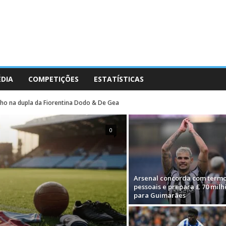
ÉDIA
COMPETIÇÕES
ESTATÍSTICAS
olho na dupla da Fiorentina Dodo & De Gea
0
Arsenal concorda com term
pessoais e prepara £ 70 milh
para Guimarães