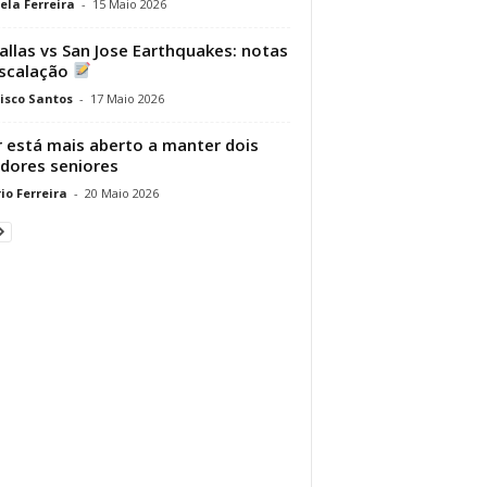
ela Ferreira
-
15 Maio 2026
allas vs San Jose Earthquakes: notas
scalação
isco Santos
-
17 Maio 2026
r está mais aberto a manter dois
dores seniores
io Ferreira
-
20 Maio 2026