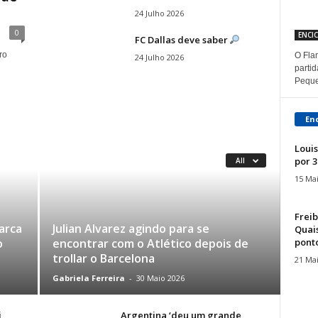
24 Julho 2026
0
ENCI
FC Dallas deve saber
ro
O Fla
24 Julho 2026
parti
Peque
En
Louis
por 3
All
15 Ma
Freib
arca
Julian Alvarez agindo para se
Quais
ponto
o
encontrar com o Atlético depois de
trollar o Barcelona
21 Ma
Gabriela Ferreira
-
30 Maio 2026
i
Argentina ‘deu um grande