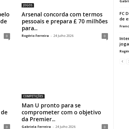
Gabri
JOGOS
FC D
pelo
Arsenal concorda com termos
de e
 de
pessoais e prepara £ 70 milhões
Franc
para...
Rogério Ferreira
-
24 Julho 2026
0
0
Inte
joga
Rogér
COMPETIÇÕES
Man U pronto para se
 de
comprometer com o objetivo
da Premier...
Gabriela Ferreira
-
24 Julho 2026
0
0