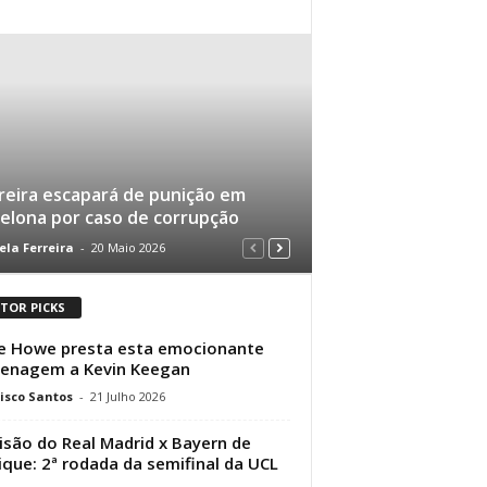
eira escapará de punição em
elona por caso de corrupção
ela Ferreira
-
20 Maio 2026
ITOR PICKS
e Howe presta esta emocionante
enagem a Kevin Keegan
isco Santos
-
21 Julho 2026
isão do Real Madrid x Bayern de
que: 2ª rodada da semifinal da UCL