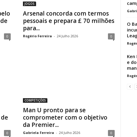
cam
JOGOS
Gabri
pelo
Arsenal concorda com termos
 de
pessoais e prepara £ 70 milhões
O Ba
para...
incu
Leag
Rogério Ferreira
-
24 Julho 2026
0
0
Rogér
Ken 
e do
man
Rogér
COMPETIÇÕES
Man U pronto para se
 de
comprometer com o objetivo
da Premier...
Gabriela Ferreira
-
24 Julho 2026
0
0