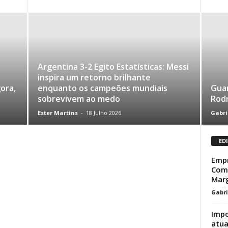
Argentina 3-2 Egito Estatísticas: Messi
inspira um retorno brilhante
ora,
enquanto os campeões mundiais
Guar
sobrevivem ao medo
Rodr
Ester Martins
-
18 Julho 2026
Gabri
ED
Empr
Como
Mar
Gabri
Impo
atua