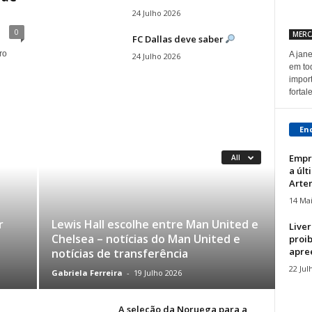
24 Julho 2026
0
MER
FC Dallas deve saber
ro
A jane
24 Julho 2026
em to
impor
fortale
En
Empr
All
a últ
Artem
14 Ma
r
Lewis Hall escolhe entre Man United e
Liver
Chelsea – notícias do Man United e
proib
apree
notícias de transferência
22 Jul
Gabriela Ferreira
-
19 Julho 2026
A seleção da Noruega para a