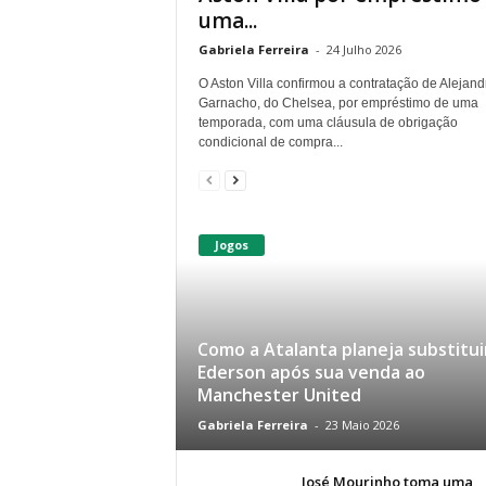
uma...
Gabriela Ferreira
-
24 Julho 2026
O Aston Villa confirmou a contratação de Alejand
Garnacho, do Chelsea, por empréstimo de uma
temporada, com uma cláusula de obrigação
condicional de compra...
Jogos
Como a Atalanta planeja substitui
Ederson após sua venda ao
Manchester United
Gabriela Ferreira
-
23 Maio 2026
José Mourinho toma uma