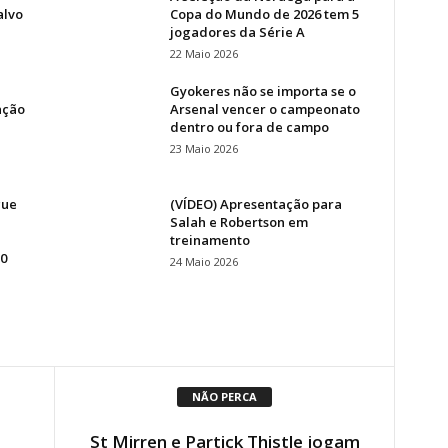
alvo
Copa do Mundo de 2026 tem 5
jogadores da Série A
22 Maio 2026
Gyokeres não se importa se o
ação
Arsenal vencer o campeonato
dentro ou fora de campo
23 Maio 2026
gue
(VÍDEO) Apresentação para
Salah e Robertson em
treinamento
0
24 Maio 2026
NÃO PERCA
St Mirren e Partick Thistle jogam