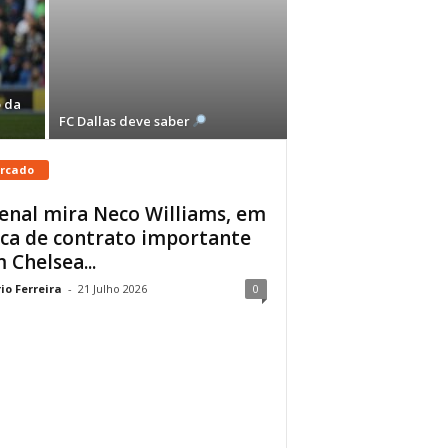
 da
FC Dallas deve saber
rcado
enal mira Neco Williams, em
ca de contrato importante
 Chelsea...
io Ferreira
-
21 Julho 2026
0