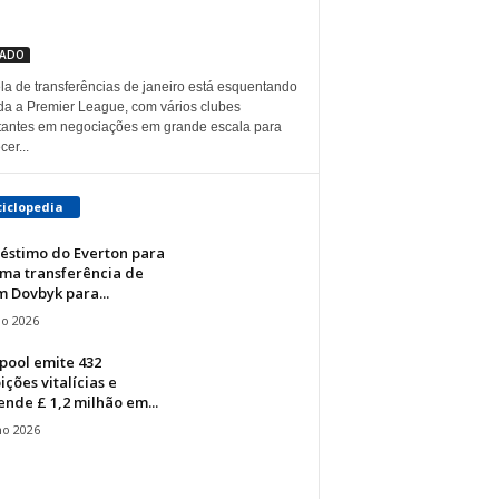
CADO
la de transferências de janeiro está esquentando
da a Premier League, com vários clubes
tantes em negociações em grande escala para
cer...
ciclopedia
éstimo do Everton para
ima transferência de
 Dovbyk para...
io 2026
pool emite 432
ições vitalícias e
nde £ 1,2 milhão em...
ho 2026