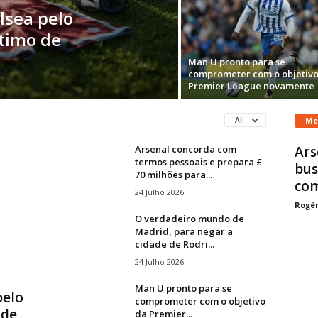
lsea pelo
stimo de
Man U pronto para se
comprometer com o objetivo
Premier League novamente
Me
All
Arsenal concorda com
Ars
termos pessoais e prepara £
bus
70 milhões para...
com
24 Julho 2026
Rogér
O verdadeiro mundo de
Madrid, para negar a
cidade de Rodri...
24 Julho 2026
Man U pronto para se
pelo
comprometer com o objetivo
 de
da Premier...