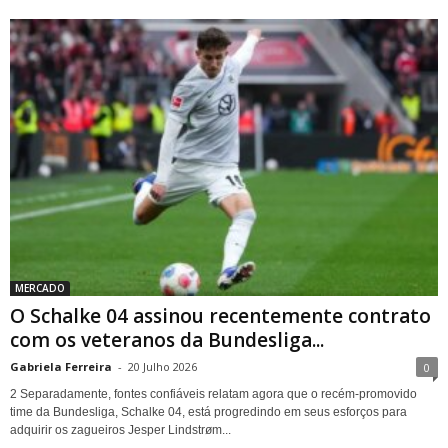
MERCADO
O Schalke 04 assinou recentemente contrato
com os veteranos da Bundesliga...
Gabriela Ferreira
-
20 Julho 2026
0
2 Separadamente, fontes confiáveis ​​​​relatam agora que o recém-promovido
time da Bundesliga, Schalke 04, está progredindo em seus esforços para
adquirir os zagueiros Jesper Lindstrøm...