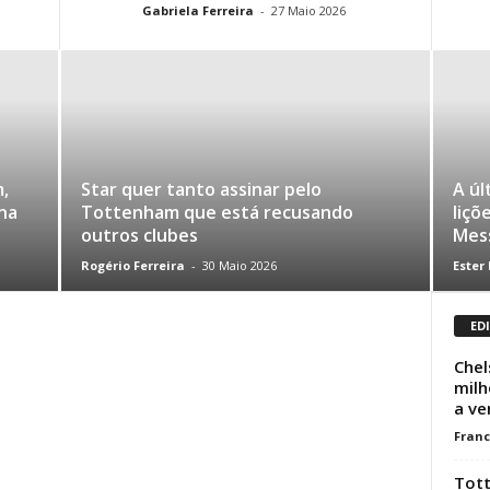
Gabriela Ferreira
-
27 Maio 2026
m,
Star quer tanto assinar pelo
A úl
na
Tottenham que está recusando
liçõ
outros clubes
Mes
Rogério Ferreira
-
30 Maio 2026
Ester
ED
Chel
milh
a ve
Franc
Tot