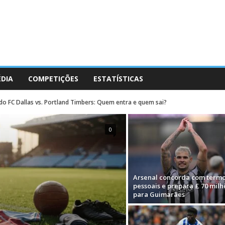
ÉDIA
COMPETIÇÕES
ESTATÍSTICAS
 do FC Dallas vs. Portland Timbers: Quem entra e quem sai?
0
Arsenal concorda com term
pessoais e prepara £ 70 milh
para Guimarães