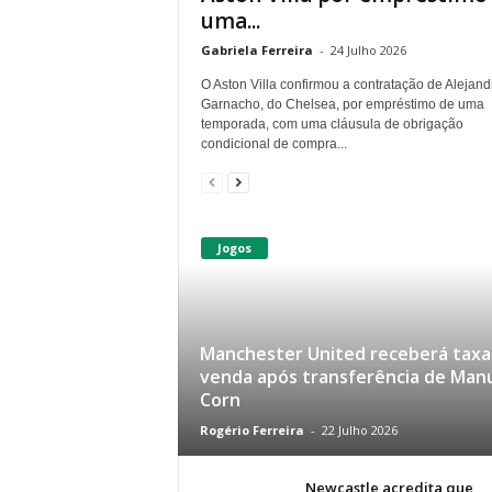
uma...
Gabriela Ferreira
-
24 Julho 2026
O Aston Villa confirmou a contratação de Alejand
Garnacho, do Chelsea, por empréstimo de uma
temporada, com uma cláusula de obrigação
condicional de compra...
Jogos
Manchester United receberá taxa
venda após transferência de Man
Corn
Rogério Ferreira
-
22 Julho 2026
Newcastle acredita que