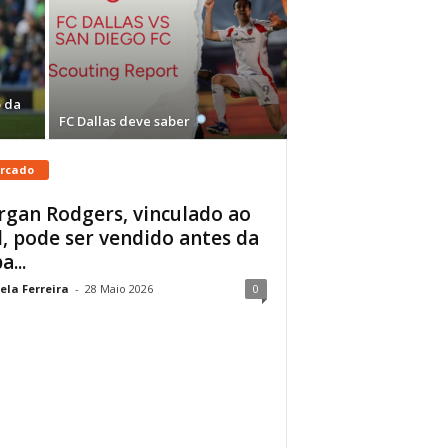
 da
FC Dallas deve saber
rcado
gan Rodgers, vinculado ao
, pode ser vendido antes da
a...
ela Ferreira
-
28 Maio 2026
0