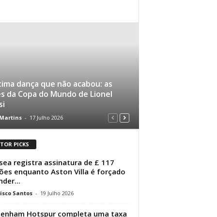
tima dança que não acabou: as
es da Copa do Mundo de Lionel
si
 Martins
-
17 Julho 2026
ITOR PICKS
sea registra assinatura de £ 117
ões enquanto Aston Villa é forçado
nder...
isco Santos
-
19 Julho 2026
tenham Hotspur completa uma taxa