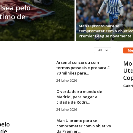
lsea pelo
stimo de
Man U pronto para se
comprometer com o objetivo
Premier League novamente
Me
All
Arsenal concorda com
Mor
termos pessoais e prepara £
Utd
70 milhões para...
Cop
24 Julho 2026
Gabri
O verdadeiro mundo de
Madrid, para negar a
cidade de Rodri...
24 Julho 2026
Man U pronto para se
pelo
comprometer com o objetivo
 de
da Premier...