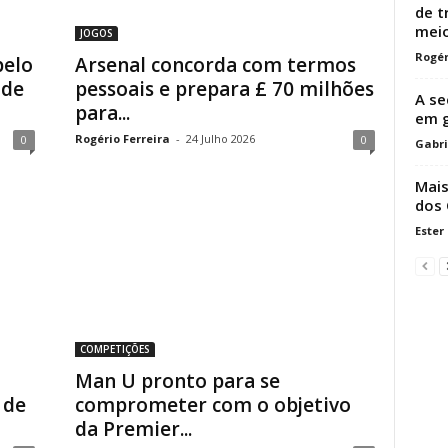
de t
meio
JOGOS
Rogér
pelo
Arsenal concorda com termos
 de
pessoais e prepara £ 70 milhões
A se
para...
em g
Rogério Ferreira
-
24 Julho 2026
0
0
Gabri
Mais
dos
Ester
COMPETIÇÕES
Man U pronto para se
 de
comprometer com o objetivo
da Premier...