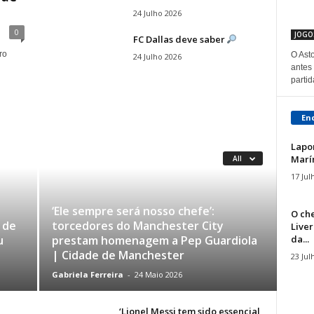
24 Julho 2026
0
JOGO
FC Dallas deve saber
ro
O Asto
24 Julho 2026
antes
partid
En
Lapor
Marín
All
17 Jul
‘Ele sempre será nosso chefe’:
O che
 de
torcedores do Manchester City
Liver
da...
u
prestam homenagem a Pep Guardiola
| Cidade de Manchester
23 Jul
Gabriela Ferreira
-
24 Maio 2026
‘Lionel Messi tem sido essencial