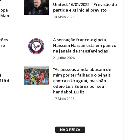
United: 16/01/2022 – Previsão da
Copa
partida e XI inicial previsto
o Man
14 Maio 2026
ções
A sensação franco-egípcia
vre
Haissem Hassan está em pânico
na janela de transferências
21 Julho 2026
“As pessoas ainda abusam de
e
mim por ter falhado o pênalti
f Utd
contra o Uruguai, mas não
odeio Luis Suárez por seu
handebol. Eu fiz...
17 Maio 2026
NÃO PERCA