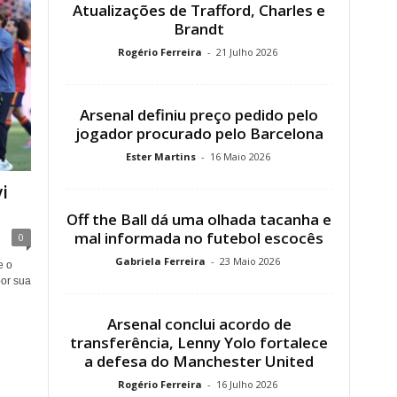
Atualizações de Trafford, Charles e
Brandt
Rogério Ferreira
-
21 Julho 2026
Arsenal definiu preço pedido pelo
jogador procurado pelo Barcelona
Ester Martins
-
16 Maio 2026
i
Off the Ball dá uma olhada tacanha e
mal informada no futebol escocês
0
Gabriela Ferreira
-
23 Maio 2026
e o
or sua
Arsenal conclui acordo de
transferência, Lenny Yolo fortalece
a defesa do Manchester United
Rogério Ferreira
-
16 Julho 2026