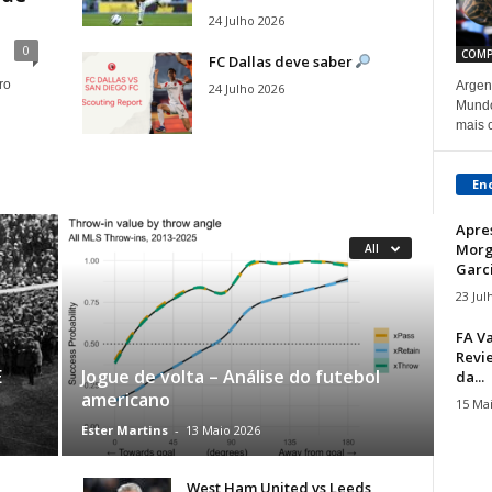
24 Julho 2026
0
COMP
FC Dallas deve saber
ro
Argen
24 Julho 2026
Mundo
mais 
En
Apre
Morg
All
Garci
23 Jul
FA Va
Revie
E
Jogue de volta – Análise do futebol
da...
americano
15 Ma
Ester Martins
-
13 Maio 2026
,
West Ham United vs Leeds