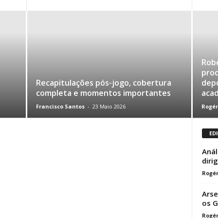
Robe
prod
Recapitulações pós-jogo, cobertura
depo
completa e momentos importantes
aca
Francisco Santos
-
23 Maio 2026
Rogér
ED
Anál
diri
Rogér
Arse
os G
Rogér