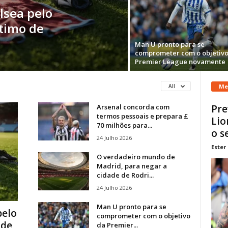
lsea pelo
stimo de
Man U pronto para se
comprometer com o objetivo
Premier League novamente
Me
All
Arsenal concorda com
Pre
termos pessoais e prepara £
Lio
70 milhões para...
o s
24 Julho 2026
Ester
O verdadeiro mundo de
Madrid, para negar a
cidade de Rodri...
24 Julho 2026
Man U pronto para se
pelo
comprometer com o objetivo
 de
da Premier...