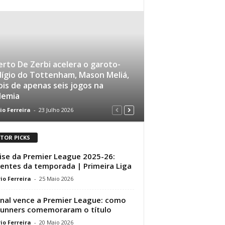
rto De Zerbi acelera o garoto-
ígio do Tottenham, Mason Meliá,
is de apenas seis jogos na
demia
io Ferreira
-
23 Julho 2026
ITOR PICKS
ise da Premier League 2025-26:
gentes da temporada | Primeira Liga
io Ferreira
-
25 Maio 2026
nal vence a Premier League: como
unners comemoraram o título
io Ferreira
-
20 Maio 2026