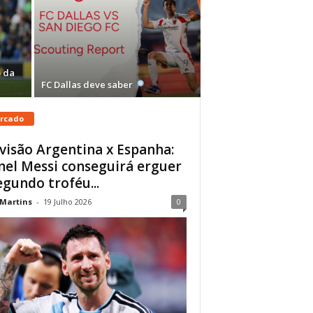
 da
FC Dallas deve saber
rcado
visão Argentina x Espanha:
nel Messi conseguirá erguer
egundo troféu...
 Martins
-
19 Julho 2026
0