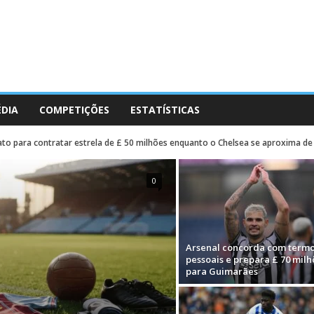
ÉDIA
COMPETIÇÕES
ESTATÍSTICAS
tato para contratar estrela de £ 50 milhões enquanto o Chelsea se aproxima 
0
Arsenal concorda com term
pessoais e prepara £ 70 milh
para Guimarães