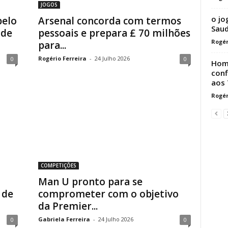
JOGOS
o jo
pelo
Arsenal concorda com termos
Saud
 de
pessoais e prepara £ 70 milhões
Rogér
para...
Rogério Ferreira
-
24 Julho 2026
0
0
Home
conf
aos 
Rogér
COMPETIÇÕES
Man U pronto para se
 de
comprometer com o objetivo
da Premier...
Gabriela Ferreira
-
24 Julho 2026
0
0