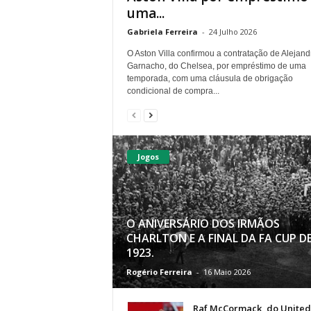
uma...
Gabriela Ferreira
-
24 Julho 2026
O Aston Villa confirmou a contratação de Alejand
Garnacho, do Chelsea, por empréstimo de uma
temporada, com uma cláusula de obrigação
condicional de compra...
Jogos
O ANIVERSÁRIO DOS IRMÃOS
CHARLTON E A FINAL DA FA CUP D
1923.
Rogério Ferreira
-
16 Maio 2026
Raf McCormack, do United