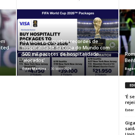
em
On Location quebra recordes de
ited
hospitalidade da Copa do Mundo com
500 mil pacotes de hospitalidade
Roma
‘alocados’
Benf
Ester Martins
-
30 Maio 2026
Rogér
ED
‘É s
reje
Ester
Giga
saíd
Unit