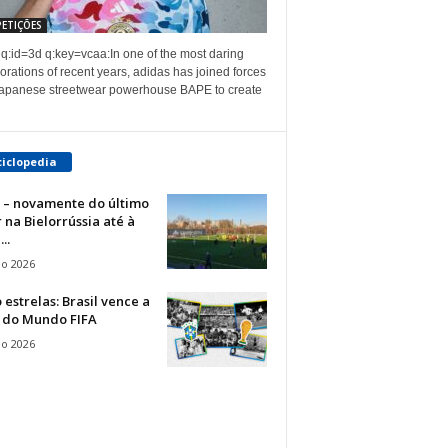
ETIÇÕES
 q:id=3d q:key=vcaa:In one of the most daring
orations of recent years, adidas has joined forces
Japanese streetwear powerhouse BAPE to create
ciclopedia
 – novamente do último
 na Bielorrússia até à
..
io 2026
 estrelas: Brasil vence a
 do Mundo FIFA
io 2026