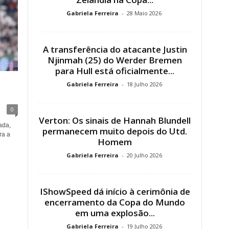
Gabriela Ferreira
-
28 Maio 2026
A transferência do atacante Justin
Njinmah (25) do Werder Bremen
para Hull está oficialmente...
Gabriela Ferreira
-
18 Julho 2026
0
Verton: Os sinais de Hannah Blundell
ada,
permanecem muito depois do Utd.
ra a
Homem
Gabriela Ferreira
-
20 Julho 2026
IShowSpeed ​​​​​​dá início à cerimônia de
encerramento da Copa do Mundo
em uma explosão...
Gabriela Ferreira
-
19 Julho 2026