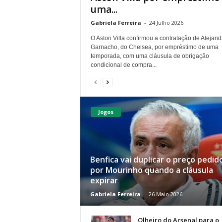
uma...
Gabriela Ferreira
-
24 Julho 2026
O Aston Villa confirmou a contratação de Alejand
Garnacho, do Chelsea, por empréstimo de uma
temporada, com uma cláusula de obrigação
condicional de compra...
Jogos
Benfica vai duplicar o preço pedid
por Mourinho quando a cláusula
expirar
Gabriela Ferreira
-
26 Maio 2026
Olheiro do Arsenal para o