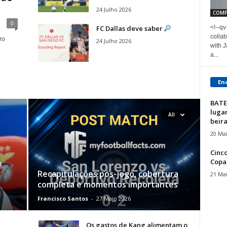
24 Julho 2026
COMP
0
FC Dallas deve saber
<!--qv
collab
ro
24 Julho 2026
with 
a...
En
BATE
lugar
All
beira.
20 Ma
Cinco
Copa
o
Recapitulações pós-jogo, cobertura
21 Ma
completa e momentos importantes
Francisco Santos
-
27 Maio 2026
Os gastos de Kang alimentam o