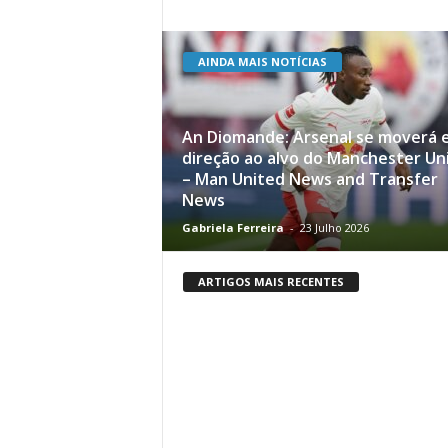
AINDA MAIS NOTÍCIAS
An Diomande: Arsenal se moverá 
direção ao alvo do Manchester Un
– Man United News and Transfer
News
Gabriela Ferreira
-
23 Julho 2026
ARTIGOS MAIS RECENTES