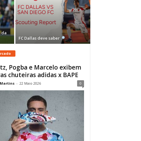
 da
FC Dallas deve saber
rcado
tz, Pogba e Marcelo exibem
as chuteiras adidas x BAPE
 Martins
-
22 Maio 2026
0