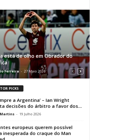
 está de olho em Obrador do
ica
io Ferreira
-
27 Maio 2026
ITOR PICKS
empre a Argentina’ – Ian Wright
ita decisões do árbitro a favor dos...
 Martins
-
19 Julho 2026
ntes europeus querem possível
a inesperada do craque do Man
ed