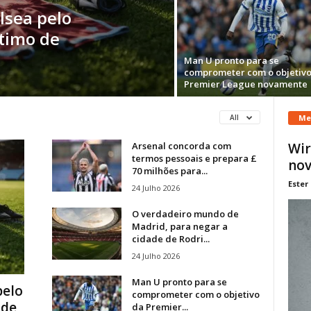
lsea pelo
stimo de
Man U pronto para se
comprometer com o objetivo
Premier League novamente
Me
All
Arsenal concorda com
Wir
termos pessoais e prepara £
nov
70 milhões para...
Ester
24 Julho 2026
O verdadeiro mundo de
Madrid, para negar a
cidade de Rodri...
24 Julho 2026
Man U pronto para se
pelo
comprometer com o objetivo
 de
da Premier...