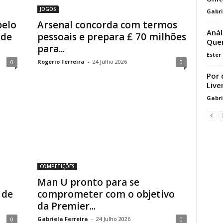
JOGOS
Gabri
pelo
Arsenal concorda com termos
Anál
 de
pessoais e prepara £ 70 milhões
Quem
para...
Ester
Rogério Ferreira
-
24 Julho 2026
0
0
Por 
Live
Gabri
COMPETIÇÕES
Man U pronto para se
 de
comprometer com o objetivo
da Premier...
Gabriela Ferreira
-
24 Julho 2026
0
0