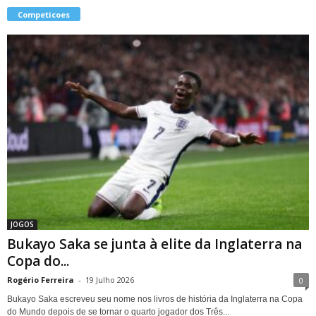
Competicoes
JOGOS
Bukayo Saka se junta à elite da Inglaterra na
Copa do...
Rogério Ferreira
-
19 Julho 2026
0
Bukayo Saka escreveu seu nome nos livros de história da Inglaterra na Copa
do Mundo depois de se tornar o quarto jogador dos Três...