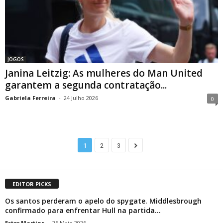
JOGOS
Janina Leitzig: As mulheres do Man United
garantem a segunda contratação...
Gabriela Ferreira
-
24 Julho 2026
0
1
2
3
EDITOR PICKS
Os santos perderam o apelo do spygate. Middlesbrough
confirmado para enfrentar Hull na partida...
Ester Martins
-
25 Maio 2026