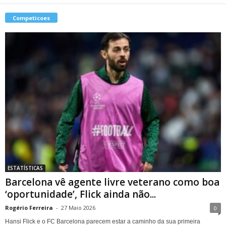
Competicoes
ESTATÍSTICAS
Barcelona vê agente livre veterano como boa
‘oportunidade’, Flick ainda não...
Rogério Ferreira
-
27 Maio 2026
0
Hansi Flick e o FC Barcelona parecem estar a caminho da sua primeira