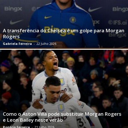
A transferência do Chelsea é um golpe para Morgan
Rogers
Gabriela Ferreira
-
22 Julho 2026
Como o Aston Villa pode substituir Morgan Rogers
e Leon Bailey neste verão
Rogério Ferreira
-
21 Julho 2026