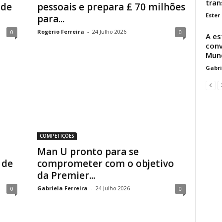
tran
 de
pessoais e prepara £ 70 milhões
Ester
para...
Rogério Ferreira
-
24 Julho 2026
0
0
A es
conv
Mund
Gabri
COMPETIÇÕES
Man U pronto para se
 de
comprometer com o objetivo
da Premier...
Gabriela Ferreira
-
24 Julho 2026
0
0