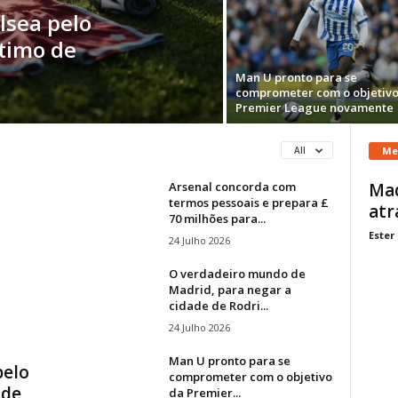
lsea pelo
stimo de
Man U pronto para se
comprometer com o objetivo
Premier League novamente
Me
All
Arsenal concorda com
Mad
termos pessoais e prepara £
atr
70 milhões para...
Ester
24 Julho 2026
O verdadeiro mundo de
Madrid, para negar a
cidade de Rodri...
24 Julho 2026
Man U pronto para se
pelo
comprometer com o objetivo
 de
da Premier...