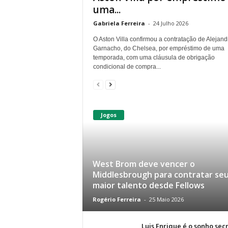
uma...
Gabriela Ferreira
-
24 Julho 2026
O Aston Villa confirmou a contratação de Alejand
Garnacho, do Chelsea, por empréstimo de uma
temporada, com uma cláusula de obrigação
condicional de compra...
Jogos
West Brom deve vencer o
Middlesbrough para contratar se
maior talento desde Fellows
Rogério Ferreira
-
25 Maio 2026
Luis Enrique é o sonho sec