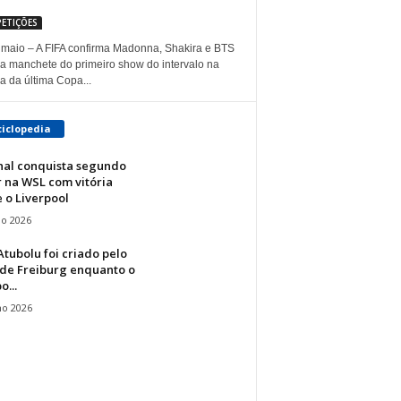
ETIÇÕES
 maio – A FIFA confirma Madonna, Shakira e BTS
a manchete do primeiro show do intervalo na
ia da última Copa...
ciclopedia
nal conquista segundo
 na WSL com vitória
 o Liverpool
io 2026
tubolu foi criado pelo
 de Freiburg enquanto o
...
ho 2026