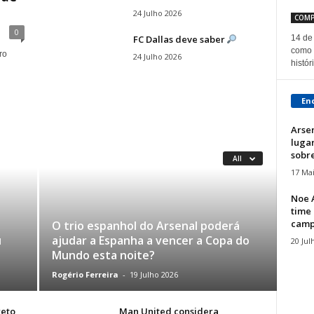
24 Julho 2026
COMP
0
FC Dallas deve saber
14 de
como 
ro
24 Julho 2026
histór
En
Arse
lugar
sobre
All
17 Ma
Noe A
time
campo
O trio espanhol do Arsenal poderá
u
ajudar a Espanha a vencer a Copa do
20 Jul
Mundo esta noite?
Rogério Ferreira
-
19 Julho 2026
reto
Man United considera