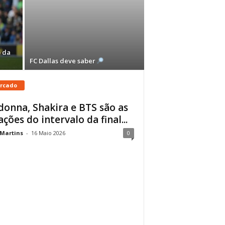
 da
FC Dallas deve saber
rcado
onna, Shakira e BTS são as
ações do intervalo da final...
 Martins
-
16 Maio 2026
0