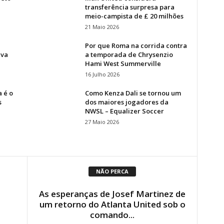
transferência surpresa para
meio-campista de £ 20 milhões
21 Maio 2026
Por que Roma na corrida contra
iva
a temporada de Chrysenzio
Hami West Summerville
16 Julho 2026
a é o
Como Kenza Dali se tornou um
s
dos maiores jogadores da
NWSL – Equalizer Soccer
27 Maio 2026
NÃO PERCA
As esperanças de Josef Martinez de
um retorno do Atlanta United sob o
comando...