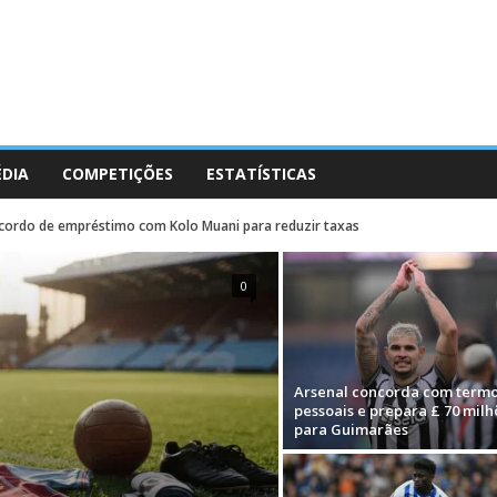
ÉDIA
COMPETIÇÕES
ESTATÍSTICAS
cordo de empréstimo com Kolo Muani para reduzir taxas
0
Arsenal concorda com term
pessoais e prepara £ 70 milh
para Guimarães