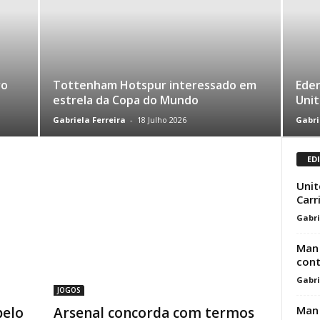
ro
Tottenham Hotspur interessado em
Eder
estrela da Copa do Mundo
Unit
Gabriela Ferreira
-
18 Julho 2026
Gabri
ED
Unit
Carr
Gabri
Man 
cont
Gabri
JOGOS
Man 
pelo
Arsenal concorda com termos