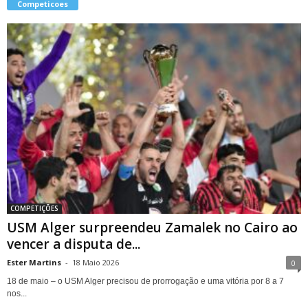
Competicoes
COMPETIÇÕES
USM Alger surpreendeu Zamalek no Cairo ao
vencer a disputa de...
Ester Martins
-
18 Maio 2026
0
18 de maio – o USM Alger precisou de prorrogação e uma vitória por 8 a 7
nos...