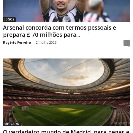
JOGOS
Arsenal concorda com termos pessoais e
prepara £ 70 milhões para...
Rogério Ferreira
-
24 Julho 2026
0
MERCADO
O verdadeiro mundo de Madrid, para negar a