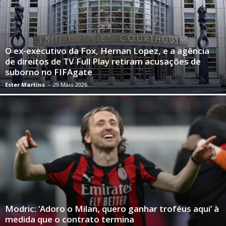
O ex-executivo da Fox, Hernan Lopez, e a agência
de direitos de TV Full Play retiram acusações de
suborno no FIFAgate
Ester Martins
-
29 Maio 2026
Modric: ‘Adoro o Milan, quero ganhar troféus aqui’ à
medida que o contrato termina